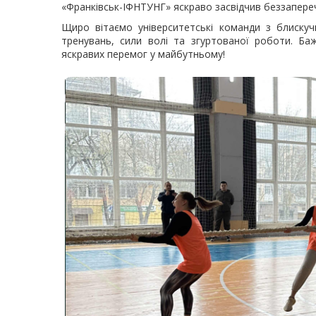
«Франківськ-ІФНТУНГ» яскраво засвідчив беззапере
Щиро вітаємо університетські команди з блискуч
тренувань, сили волі та згуртованої роботи. Б
яскравих перемог у майбутньому!