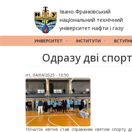
Перейти
Івано-Франківський
до
основного
національний технічний
вмісту
університет нафти і газу
УНІВЕРСИТЕТ
ІНСТИТУТИ
ВСТУПН
Одразу дві спор
пт, 04/04/2025 - 10:50
Початок квітня став справжнім святом спорту дл