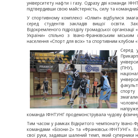
університету нафти і газу. Одразу дві команди ІФ
підтвердивши свою майстерність, силу та командний
У спортивному комплексі «Олімп» відбулися змага
серед студентів закладів вищої освіти. За
Відокремленого підрозділу громадської організації 
України» спільно з Івано-Франківським міським
населення «Спорт для всіх» та спортивним клубом «
Серед у
Прикар
універс
(ПНУ)
наці
універ
факуль
спорт
змагал
чоловіч
напруж
команда ІФНТУНГ продемонструвала чудову фізичну 
Тим часом у рамках Відкритого чемпіонату Івано-Фр
командами «Бізони-2» та «Франківськ-ІФНТУНГ». Вж
свої руки, задавши шалений темп, який суперники 