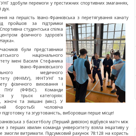
НТУНГ здобули перемоги у престижних спортивних змаганнях,
 дух.
ння на першість Івано-Франківська з перетягування канату
хід пройшов за
підтримки
«Спортивна студентська спілка
 центром фізичного здоров’я
Наука».
часників були представники
патського національного
итету імені Василя Стефаника
, Івано-Франківського
онального медичного
ситету (ІФНМУ), ІФНТУНГ та
тету фізичного виховання і
у ПНУ (ФФВіС). Команди
ися у трьох категоріях:
і, жіночі та змішані (мікс). У
еній боротьбі чоловіча
підготовку та згуртованість, виборовши перше місце!
анківська з баскетболу (Перший дивізіон) відбувся матч між
е з перших хвилин команда університету взяла ініціативу у
не змогли витримати. Підсумковий рахунок 78:128 на користь