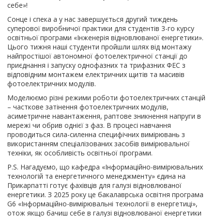
себе»!
Сонце і спека а у нас завершується другий тиждень
суперової виробничої практики для студентів 3-го курсу
освітньої програми «Інженерія відновлюваної енергетики».
Цього тижня наші студенти пройшли шлях від монтажу
найпростішої автономної фотоелектричної станції до
приєднання і запуску однофазних та трифазних ФЕС з
відповідним монтажем електричних щитів та масивів
фотоелектричних модулів.
Моделюємо різні режими роботи фотоелектричних станцій
– часткове затінення фотоелектричних модулів,
асиметричне навантаження, раптове зникнення напруги в
мережі чи обрив однієї з фаз. В процесі навчання
проводиться сила-силенна специфічних вимірювань з
використанням спеціалізованих засобів вимірювальної
техніки, як особливість освітньої програми.
P.S. Нагадуємо, що кафедра «Інформаційно-вимірювальних
технологій та енергетичного менеджменту» єдина на
Прикарпатті готує фахівців для галузі відновлюваної
енергетики. З 2025 року це бакалаврська освітня програма
G6 «Інформаційно-вимірювальні технології в енергетиці»,
отож якщо бачиш себе в галузі відновлюваної енергетики