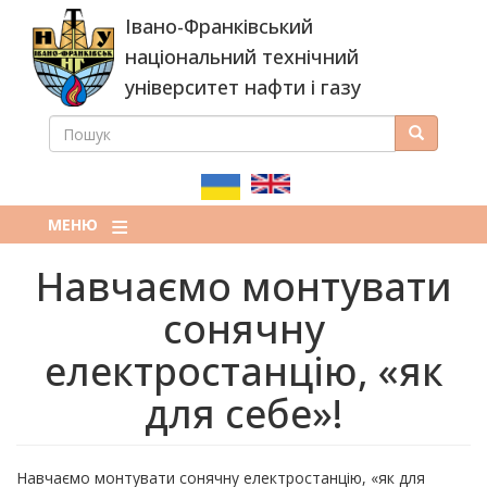
Перейти
Івано-Франківський
до
основного
національний технічний
вмісту
університет нафти і газу
ПОШУК
Пошук
ПОШУКОВА
ФОРМА
МЕНЮ
Навчаємо монтувати
сонячну
електростанцію, «як
для себе»!
Навчаємо монтувати сонячну електростанцію, «як для