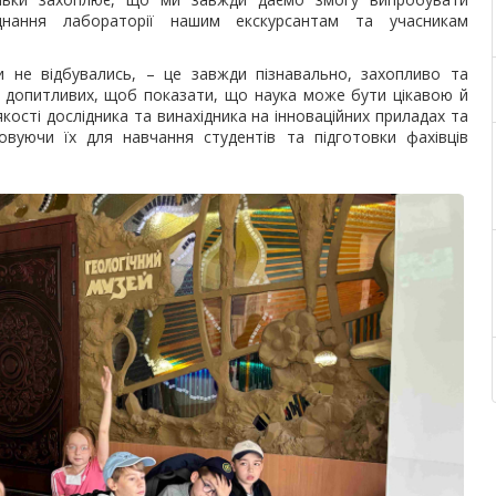
днання лабораторії нашим екскурсантам та учасникам
 не відбувались, – це завжди пізнавально, захопливо та
я допитливих, щоб показати, що наука може бути цікавою й
ості дослідника та винахідника на інноваційних приладах та
товуючи їх для навчання студентів та підготовки фахівців