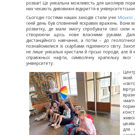
розваг! Це унікальна можливість для школярів порин
них чекають дивовижні відкриття в університетських
Сьогодні гостями наших заходів стали учні
Міської 
їхній день був сповнений яскравих вражень. Вони ві
розвитку, де мали змогу спробувати свої сили на
створюючи щось нове власними руками. Дал
дистанційного навчання, а потім – до геологічн
познайомилися зі скарбами підземного світу. Захо
не лише унікальні кристали й гірські породи, але 
справжньої нафти, символічну крапельку якої
університету.
Цент
який
«сві
вірту
враз
«маг
пори
конст
живо
цікав
для 
наст