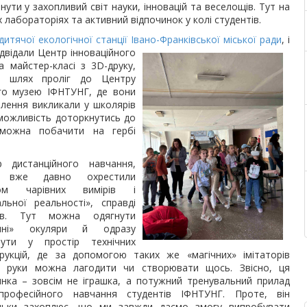
ути у захопливий світ науки, інновацій та веселощів. Тут на
 лабораторіях та активний відпочинок у колі студентів.
дитячої екологічної станції Івано-Франківської міської ради
, і
двідали
Центр інноваційного
 майстер-класі з 3D-друку,
і шлях проліг до Центру
ого музею ІФНТУНГ, де вони
плення викликали у школярів
й можливість доторкнутись до
 можна побачити на гербі
р дистанційного навчання,
 вже давно охрестили
том чарівних вимірів і
альної реальності», справді
ив. Тут можна одягнути
ічні» окуляри й одразу
нути у простір технічних
рукцій, де за допомогою таких же «магічних» імітаторів
ї руки можна лагодити чи створювати щось. Звісно, ця
инка – зовсім не іграшка, а потужний тренувальний прилад
професійного навчання студентів ІФНТУНГ. Проте, він
ільки захоплює, що ми завжди даємо змогу випробувати