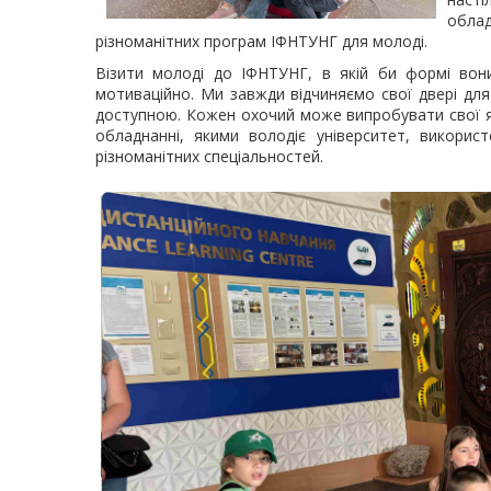
обла
різноманітних програм ІФНТУНГ для молоді.
Візити молоді до ІФНТУНГ, в якій би формі вони
мотиваційно. Ми завжди відчиняємо свої двері дл
доступною. Кожен охочий може випробувати свої як
обладнанні, якими володіє університет, викорис
різноманітних спеціальностей.