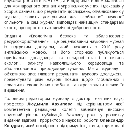
наукової роботи в ІФНТУНГ, а й відкриває нові можливості
для міжнародного визнання українських учених. Індексація у
Scopus означає, що результати досліджень, опублікованих у
журналі, стають доступними для глобальної наукової
спільноти, а сам журнал відповідає найвищим стандартам
якості, прозорості та академічної доброчесності.
Видання «Екологічна безпека та збалансоване
ресурсокористування» – це рецензований науковий журнал
із відкритим доступом, який виходить з 2010 року
англійською мовою. На його сторінках публікуються
оригінальні дослідницькі та оглядові статті з питань
екології, захисту навколишнього середовища та
збалансованого природокористування. Мета журналу –
об’єктивно висвітлювати результати наукових досліджень,
презентувати різні наукові позиції щодо глобальних і
локальних екологічних проблем та окреслювати шляхи їх
вирішення.
Головним редактором журналу є доктор технічних наук,
професор
Людмила Архипова
, під керівництвом якої
компетентна редакційна колегія забезпечує високий
науковий рівень публікацій. Важливу роль у розвитку
видання відіграв і проректор з наукової роботи
Олександр
Кондрат
, який послідовно підтримує ініціативи, спрямовані