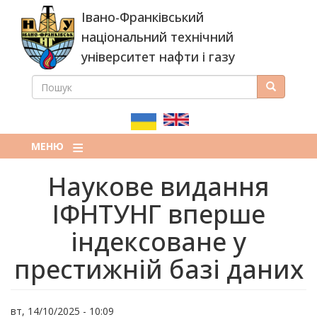
Перейти
Івано-Франківський
до
основного
національний технічний
вмісту
університет нафти і газу
ПОШУК
Пошук
ПОШУКОВА
ФОРМА
МЕНЮ
Наукове видання
ІФНТУНГ вперше
індексоване у
престижній базі даних
вт, 14/10/2025 - 10:09