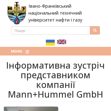
Перейти
Івано-Франківський
до
основного
національний технічний
вмісту
університет нафти і газу
ПОШУК
Пошук
ПОШУКОВА
ФОРМА
МЕНЮ
Інформативна зустріч
представником
компанії
Mann+Hummel GmbH