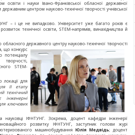
ом освіти і науки Івано-Франківської обласної державної
им державним центром науково-технічної творчості учнівської
УНГ – і це не випадково. Університет уже багато років є
розвиток технічної освіти, STEM-напрямів, винахідництва й
го обласного державного центру науково-технічної творчості
а, що
конкурс
о потенціалу
 творчості,
асного STEM-
р локації для
для ІІ етапу
ий технічний
є інженерні
 для ключових
а науковці ІФНТУНГ. Зокрема, доцент кафедри інженерії
нноваційного розвитку ІФНТУНГ, заступник голови журі
п’ютеризованого машинобудування
Юлія Медвідь
; доцент