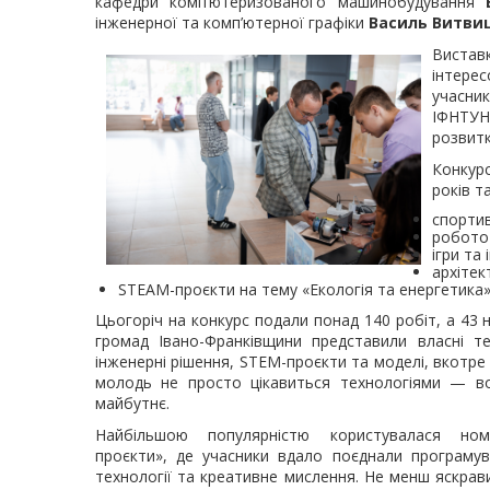
кафедри комп’ютеризованого машинобудування
інженерної та комп’ютерної графіки
Василь Витви
Вистав
інтере
учасни
ІФНТУН
розвитк
Конкурс
років т
спорти
роботот
ігри та
архітек
STEAM-проєкти на тему «Екологія та енергетика»
Цьогоріч на конкурс подали понад 140 робіт, а 43 на
громад Івано-Франківщини представили власні тех
інженерні рішення, STEM-проєкти та моделі, вкотре
молодь не просто цікавиться технологіями — 
майбутнє.
Найбільшою популярністю користувалася ном
проєкти», де учасники вдало поєднали програмув
технології та креативне мислення. Не менш яскра