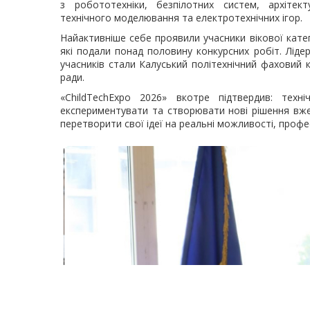
з робототехніки, безпілотних систем, архітект
технічного моделювання та електротехнічних ігор.
Найактивніше себе проявили учасники вікової катег
які подали понад половину конкурсних робіт. Лідер
учасників стали Калуський політехнічний фаховий 
ради.
«ChildTechExpo 2026» вкотре підтвердив: техн
експериментувати та створювати нові рішення вж
перетворити свої ідеї на реальні можливості, профес