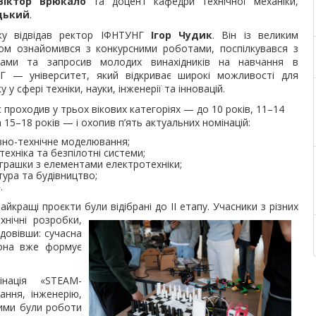
Віктор Врюкало
та доцент кафедри технічної механіки,
цький
.
ку відвідав ректор ІФНТУНГ
Ігор Чудик
. Він із великим
сом ознайомився з конкурсними роботами, поспілкувався з
ками та запросив молодих винахідників на навчання в
Г — університет, який відкриває широкі можливості для
у у сфері техніки, науки, інженерії та інновацій.
 проходив у трьох вікових категоріях — до 10 років, 11–14
а 15–18 років — і охопив п’ять актуальних номінацій:
вно-технічне моделювання;
ехніка та безпілотні системи;
 іграшки з елементами електротехніки;
тура та будівництво;
.
йкращі проєкти були відібрані до ІІ етапу. Учасники з різних
нічні
розробки,
 довівши: сучасна
вона вже формує
інація «STEAM-
ання, інженерію,
вими були роботи