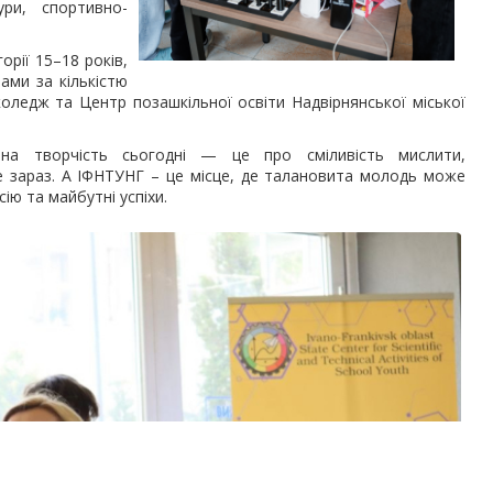
ури, спортивно-
орії 15–18 років,
ами за кількістю
коледж та Центр позашкільної освіти Надвірнянської міської
ічна творчість сьогодні — це про сміливість мислити,
е зараз. А ІФНТУНГ – це місце, де талановита молодь може
ію та майбутні успіхи.