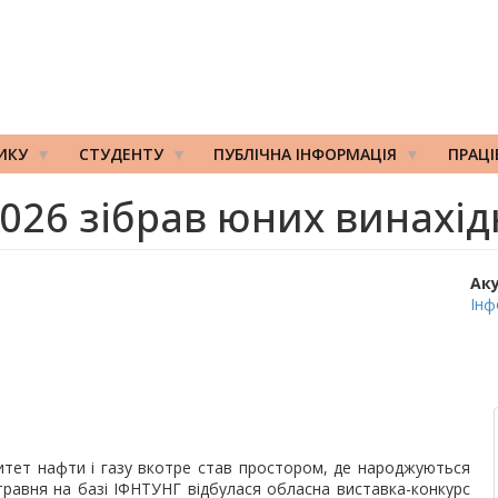
ИКУ
СТУДЕНТУ
ПУБЛІЧНА ІНФОРМАЦІЯ
ПРАЦ
2026 зібрав юних винахід
Ак
Інф
ситет нафти і газу вкотре став простором, де народжуються
 7 травня на базі ІФНТУНГ відбулася обласна виставка-конкурс