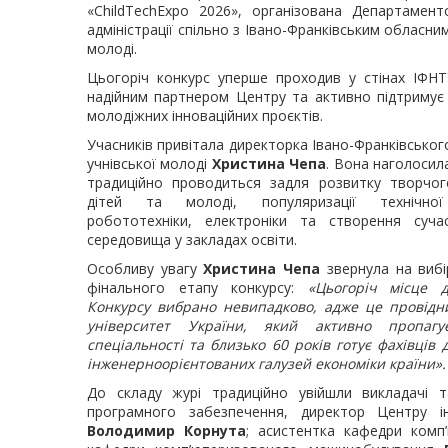
«ChildTechExpo 2026», організована Департамент
адміністрації спільно з Івано-Франківським обласн
молоді.
Цьогоріч конкурс уперше проходив у стінах ІФНТ
надійним партнером Центру та активно підтримує 
молодіжних інноваційних проєктів.
Учасників привітала директорка Івано-Франківсько
учнівської молоді
Христина Чепа
. Вона наголосил
традиційно проводиться задля розвитку творчог
дітей та молоді, популяризації технічної
робототехніки, електроніки та створення суч
середовища у закладах освіти.
Особливу увагу
Христина Чепа
звернула на вибі
фінального етапу конкурсу:
«Цьогоріч місце 
Конкурсу вибрано невипадково, адже це провідн
університет України, який активно пропагу
спеціальності та близько 60 років готує фахівців
інженерноорієнтованих галузей економіки країни».
До складу журі традиційно увійшли викладачі т
програмного забезпечення, директор Центру і
Володимир Корнута
; асистентка кафедри ком