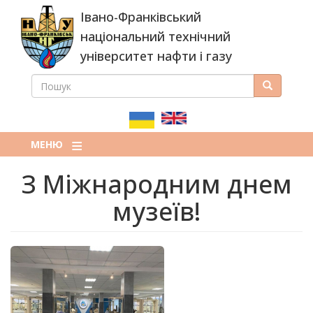
Перейти
Івано-Франківський
до
основного
національний технічний
вмісту
університет нафти і газу
ПОШУК
Пошук
ПОШУКОВА
ФОРМА
МЕНЮ
З Міжнародним днем
музеїв!