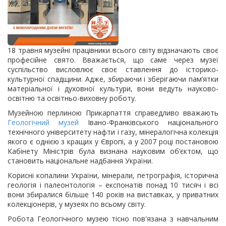
18 травня музейні працівники всього світу відзначають своє
професійне свято. Вважається, що саме через музеї
суспільство висловлює своє ставлення до історико-
культурної спадщини. Адже, збираючи і зберігаючи пам’ятки
матеріальної і духовної культури, вони ведуть науково-
освітню та освітньо-виховну роботу.
Музейною перлиною Прикарпаття справедливо вважають
Геологічний музей
Івано-Франківського національного
технічного університету нафти і газу, мінералогічна колекція
якого є однією з кращих у Європі, а у 2007 році постановою
Кабінету Міністрів була визнана науковим об’єктом, що
становить національне надбання України.
Корисні копалини України, мінерали, петрографія, історична
геологія і палеонтологія – експонатів понад 10 тисяч і всі
вони збиралися більше 140 років на виставках, у приватних
колекціонерів, у музеях по всьому світу.
Робота Геологічного музею тісно пов'язана з навчальним