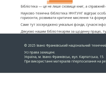
Бібліотека — це не лише сховище книг, а справжній 
Науково-технічна бібліотека ІФНТУНГ відіграє особ
горизонти, розвивати критичне мислення та формува
Саме тут зосереджено унікальні фонди, сучасні інфо
Дякуємо нашим бібліотекарям за щоденну працю, тур
© 2025
Івано Франківський національний технічний
Усi права захищенi.
Україна, м. Івано-Франківськ, вул. Карпатська, 15.
При використанні матеріалів гіперпосилання на ре