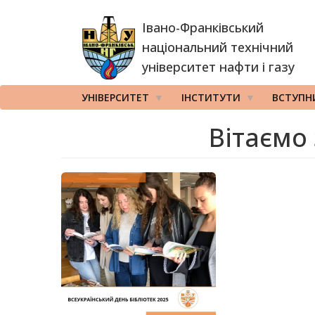
Перейти
Івано-Франківський
до
основного
національний технічний
вмісту
університет нафти і газу
УНІВЕРСИТЕТ
ІНСТИТУТИ
ВСТУПН
Вітаємо 