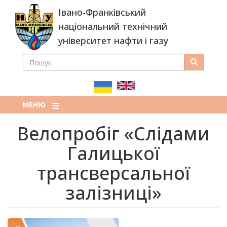
Перейти
Івано-Франківський
до
основного
національний технічний
вмісту
університет нафти і газу
ПОШУК
Пошук
ПОШУКОВА
ФОРМА
МЕНЮ
Велопробіг «Слідами
Галицької
трансверсальної
залізниці»