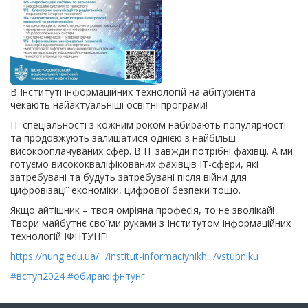
В Інституті інформаційних технологій на абітурієнта
чекають найактуальніші освітні програми!
ІТ-спеціальності з кожним роком набирають популярності
та продовжують залишатися однією з найбільш
високооплачуваних сфер. В ІТ завжди потрібні фахівці. А ми
готуємо висококваліфікованих фахівців ІТ-сфери, які
затребувані та будуть затребувані після війни для
цифровізації економіки, цифрової безпеки тощо.
Якщо айтішник – твоя омріяна професія, то не зволікай!
Твори майбутнє своїми руками з Інститутом інформаційних
технологій ІФНТУНГ!
https://nung.edu.ua/.../institut-informaciynikh.../vstupniku
#вступ2024
#обираюіфнтунг