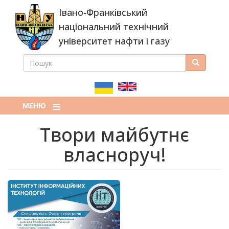
Перейти
Івано-Франківський
до
основного
національний технічний
вмісту
університет нафти і газу
ПОШУК
Пошук
ПОШУКОВА
ФОРМА
МЕНЮ
Твори майбутнє
власноруч!