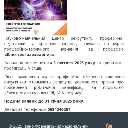
Науково-навчальний Центр рекрутингу, професійної
підготовки та практики запрошує слухачів на курси
професійно-технічного навчання за професією
«Електрогазозварник».
Навчання розпочнеться
3 лютого 2025 року
та триватиме
протягом 3 місяців.
Після закінчення курсів професійно-технічного навчання
випускники отримають свідоцтва державного зразка про
присвоєння робітничої кваліфікації за професією
«Електрогазозварник» (III, IV, V розряду).
Подача заявок до 31 січня 2025 року.
Деталі за телефоном
0684246267
© 2025
Івано Франківський національний