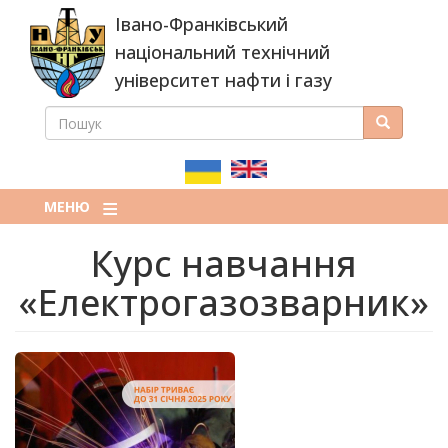
Перейти
Івано-Франківський
до
основного
національний технічний
вмісту
університет нафти і газу
ПОШУК
Пошук
ПОШУКОВА
ФОРМА
МЕНЮ
Курс навчання
«Електрогазозварник»