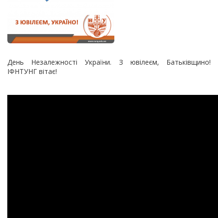
День Незалежності України. З ювілеєм, Батьківщино!
ІФНТУНГ вітає!