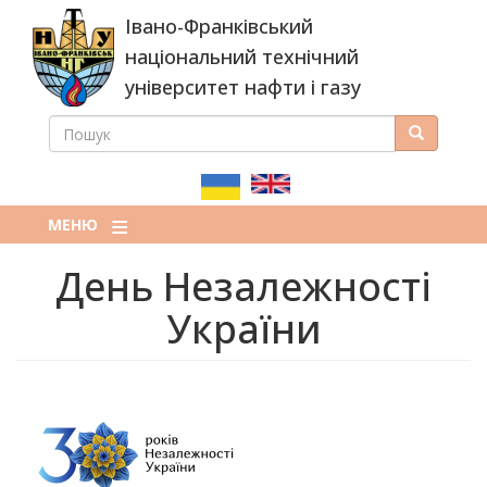
Перейти
Івано-Франківський
до
основного
національний технічний
вмісту
університет нафти і газу
ПОШУК
Пошук
ПОШУКОВА
ФОРМА
МЕНЮ
День Незалежності
України