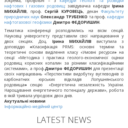
зокрема, профільні – з
кафедри геології та розвідки
нафтових і газових родовищ
: завідувачка кафедри
Ірина
МИХАЙЛІВ
, проф.
Сергій КУРОВЕЦЬ
, декан
Факультету
природничих наук
Олександр ТРУБЕНКО
та проф.
кафедри
нафтогазової геофізики
Дмитро ФЕДОРИШИН
.
Тематика конференції розподілились на вісім секцій.
Науковці університету представили свої напрацювання у
двох секціях. Доц.
Ірина МИХАЙЛІВ
виступила з
доповіддю
«
Класифікація PRMS: основні терміни та
теоретичні основи виділення класу «Умовні ресурси
»
на
секції
«Методика і практика геолого-економічної оцінки
родовищ корисних копалин за різними класифікаційними
системами», а проф.
Дмитро ФЕДОРИШИН
для презентації
своїх напрацювань «Перспективи видобутку вуглеводнів із
карбонатних юрських відкладів Лопушнянського
родовища
»
секцію
«Енергетична незалежність України.
Нарощування енергетичного потенціалу держави», робота
в якій тривала упродовж двох днів.
Акутуальні новини
Інформаційно-медійний центр
LATEST NEWS