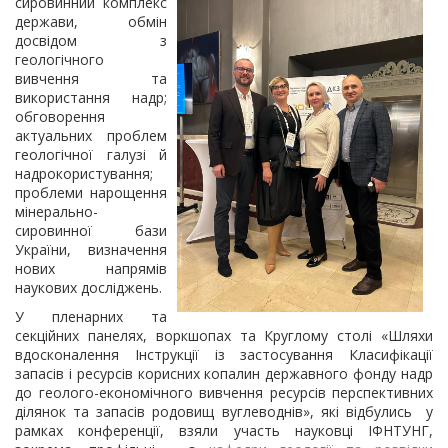
сировинний комплекс
держави, обмін
досвідом з
геологічного
вивчення та
використання надр;
обговорення
актуальних проблем
геологічної галузі й
надрокористування;
проблеми нарощення
мінерально-
сировинної бази
України, визначення
нових напрямів
наукових досліджень.
У пленарних та
секційних панелях, воркшопах та Круглому столі «Шляхи
вдосконалення Інструкції із застосування Класифікації
запасів і ресурсів корисних копалин державного фонду надр
до геолого-економічного вивчення ресурсів перспективних
ділянок та запасів родовищ вуглеводнів», які відбулись у
рамках конференції, взяли участь науковці ІФНТУНГ,