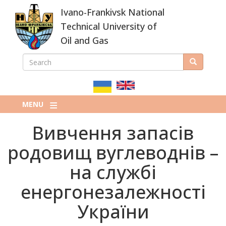
Skip
Ivano-Frankivsk National
to
main
Technical University of
content
Oil and Gas
SEARCH
Search
ПОШУКОВА
ФОРМА
MENU
Вивчення запасів
родовищ вуглеводнів –
на службі
енергонезалежності
України