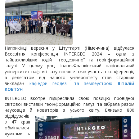
Наприкінці вересня у Штутгарті (Німеччина) відбулася
Всесвітня конференція INTERGEO 2024 – одна з
найважливіших подій геодезичної та геоінформаційної
галузі. У цьому році Івано-Франківський національний
університет нафти і газу вперше взяв участь в конференції,
а делегатом від нашого університету став старший
викладач
кафедри геодезії та землеустрою
Віталій
КОВТУН
.
INTERGEO вкотре підкреслила свою позицію провідної
світової виставки геоінформаційної галузі та зібрала разом
науковців й новаторів з усього світу. Близько 800
відвідувачів
з 47 країн
обмінялися
думками на