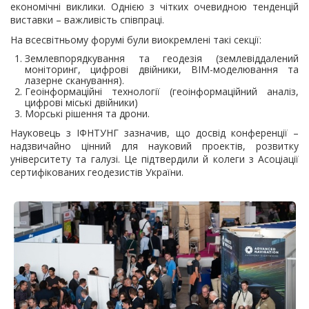
економічні виклики. Однією з чітких очевидною тенденцій
виставки – важливість співпраці.
На всесвітньому форумі були виокремлені такі секції:
Землевпорядкування та геодезія (землевіддалений
моніторинг, цифрові двійники, BIM-моделювання та
лазерне сканування).
Геоінформаційні технології (геоінформаційний аналіз,
цифрові міські двійники)
Морські рішення та дрони.
Науковець з ІФНТУНГ зазначив, що досвід конференції –
надзвичайно цінний для науковий проектів, розвитку
університету та галузі. Це підтвердили й колеги з Асоціації
сертифікованих геодезистів України.