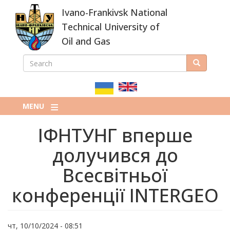
Skip
Ivano-Frankivsk National
to
main
Technical University of
content
Oil and Gas
SEARCH
Search
ПОШУКОВА
ФОРМА
MENU
ІФНТУНГ вперше
долучився до
Всесвітньої
конференції INTERGEO
чт, 10/10/2024 - 08:51