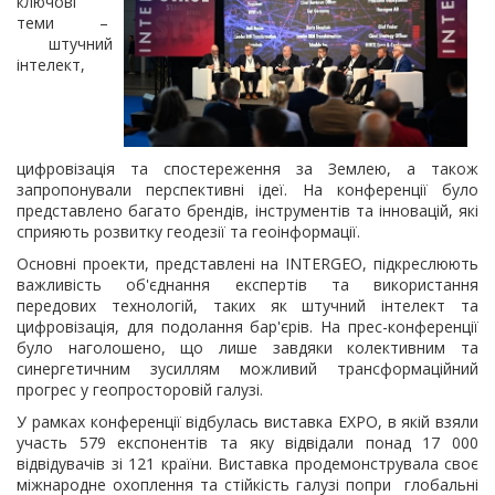
ключові
теми –
штучний
інтелект,
цифровізація та спостереження за Землею, а також
запропонували перспективні ідеї. На конференції було
представлено багато брендів, інструментів та інновацій, які
сприяють розвитку геодезії та геоінформації.
Основні проекти, представлені на INTERGEO, підкреслюють
важливість об'єднання експертів та використання
передових технологій, таких як штучний інтелект та
цифровізація, для подолання бар'єрів. На прес-конференції
було наголошено, що лише завдяки колективним та
синергетичним зусиллям можливий трансформаційний
прогрес у геопросторовій галузі.
У рамках конференції відбулась виставка EXPO, в якій взяли
участь 579 експонентів та яку відвідали понад 17 000
відвідувачів зі 121 країни. Виставка продемонструвала своє
міжнародне охоплення та стійкість галузі попри глобальні