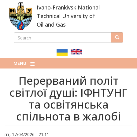
Skip
Ivano-Frankivsk National
to
main
Technical University of
content
Oil and Gas
SEARCH
Search
ПОШУКОВА
ФОРМА
MENU
Перерваний політ
світлої душі: ІФНТУНГ
та освітянська
спільнота в жалобі
пт, 17/04/2026 - 21:11