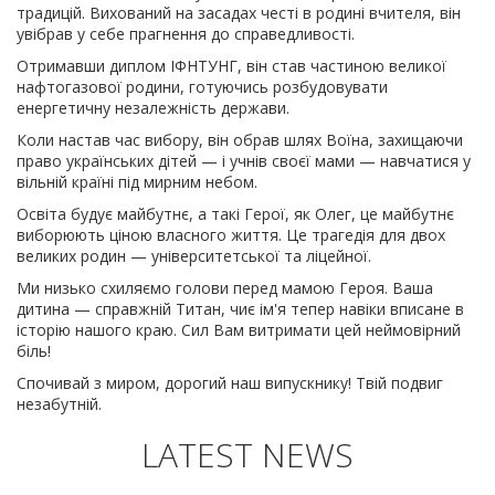
традицій. Вихований на засадах честі в родині вчителя, він
увібрав у себе прагнення до справедливості.
Отримавши диплом ІФНТУНГ, він став частиною великої
нафтогазової родини, готуючись розбудовувати
енергетичну незалежність держави.
Коли настав час вибору, він обрав шлях Воїна, захищаючи
право українських дітей — і учнів своєї мами — навчатися у
вільній країні під мирним небом.
Освіта будує майбутнє, а такі Герої, як Олег, це майбутнє
виборюють ціною власного життя. Це трагедія для двох
великих родин — університетської та ліцейної.
Ми низько схиляємо голови перед мамою Героя. Ваша
дитина — справжній Титан, чиє ім'я тепер навіки вписане в
історію нашого краю. Сил Вам витримати цей неймовірний
біль!
Спочивай з миром, дорогий наш випускнику! Твій подвиг
незабутній.
LATEST NEWS