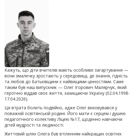
Кажуть, що діти вчителів мають особливе загартування —
вони змалечку зростають у середовищі, де знання, гідність
та любов до Батьківщини є найвищими цінностями. Саме
таким був наш випускник — Олег Ігорович Малярчук, який
героїчно віддав своє життя, захищаючи Україну (02.04.1998-
17.04.2026).
Ця втрата болить подвійно, адже Олег виховувався у
поважній освітянській родині. Його мати є серцем і душею
педагогічного колективу Ліцею №17, щоденно навчаючи
дітей мудрості та людяності.
Життєвий шлях Олега був втіленням найкращих освітніх