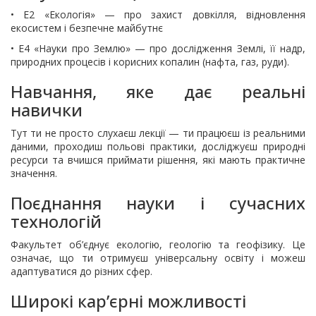
• E2 «Екологія» — про захист довкілля, відновлення
екосистем і безпечне майбутнє
• E4 «Науки про Землю» — про дослідження Землі, її надр,
природних процесів і корисних копалин (нафта, газ, руди).
Навчання, яке дає реальні
навички
Тут ти не просто слухаєш лекції — ти працюєш із реальними
даними, проходиш польові практики, досліджуєш природні
ресурси та вчишся приймати рішення, які мають практичне
значення.
Поєднання науки і сучасних
технологій
Факультет об’єднує екологію, геологію та геофізику. Це
означає, що ти отримуєш універсальну освіту і можеш
адаптуватися до різних сфер.
Широкі кар’єрні можливості