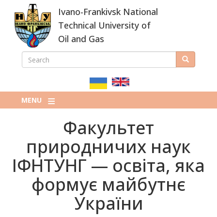
Skip
Ivano-Frankivsk National
to
main
Technical University of
content
Oil and Gas
SEARCH
Search
ПОШУКОВА
ФОРМА
MENU
Факультет
природничих наук
ІФНТУНГ — освіта, яка
формує майбутнє
України