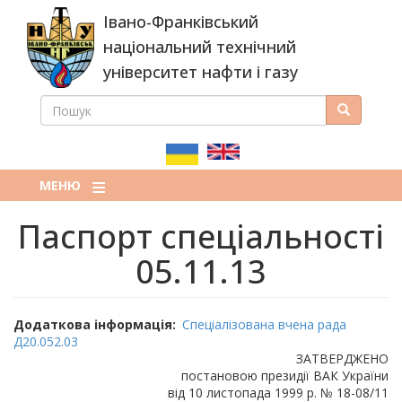
Перейти
Івано-Франківський
до
основного
національний технічний
вмісту
університет нафти і газу
ПОШУК
Пошук
ПОШУКОВА
ФОРМА
МЕНЮ
Паспорт спеціальності
05.11.13
Додаткова інформація
Спеціалізована вчена рада
Д20.052.03
ЗАТВЕРДЖЕНО
постановою президії ВАК України
від 10 листопада 1999 р. № 18-08/11