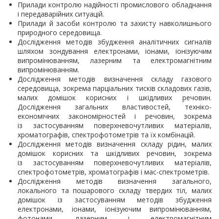
Прилади контролю надійності промислового обладнання
і передаварійних ситуацій.
Прилади й засоби контролю та захисту навколишнього
природного середовища.
Дослідження методів збудження аналітичних сигналів
шляхом зондування електронами, іонами, іонізуючим
випромінюванням, лазерним та електромагнітним
випромінюванням.
Дослідження методів визначення складу газового
середовища, зокрема парціальних тисків складових газів,
малих домішок корисних і шкідливих речовин.
Дослідження загальних властивостей, техніко-
економічних закономірностей і речовин, зокрема
із застосуванням поверхневочутливих матеріалів,
хроматографів, спектрофотометрів та їх комбінацій.
Дослідження методів визначення складу рідин, малих
домішок корисних та шкідливих речовин, зокрема
із застосуванням поверхневочутливих матеріалів,
спектрофотометрів, хроматографів і мас-спектрометрів.
Дослідження методів визначення загального,
локального та пошарового складу твердих тіл, малих
домішок із застосуванням методів збудження
електронами, іонами, іонізуючим випромінюванням,
фотонами, лазерним і електромагнітним