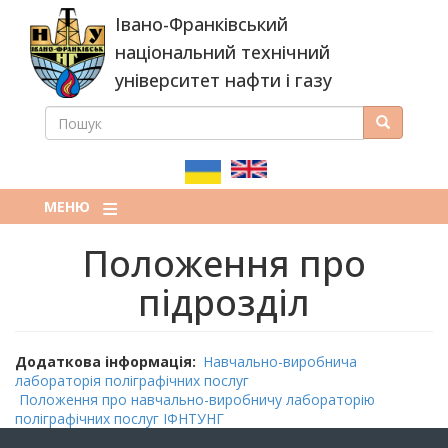
Перейти
Івано-Франківський
до
основного
національний технічний
вмісту
університет нафти і газу
ПОШУК
Пошук
ПОШУКОВА
ФОРМА
МЕНЮ
Положення про
підрозділ
Додаткова інформація
Навчально-виробнича
лабораторія поліграфічних послуг
Положення про навчально-виробничу лабораторію
поліграфічних послуг ІФНТУНГ