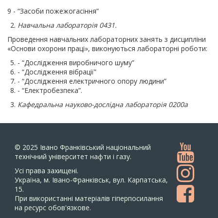
9 - “Засоби пожежогасіння”
Навчальна лабораторія 0431.
Проведення навчальних лабораторних занять з дисципліни
«Основи охорони праці», виконуються лабораторні роботи:
- “Дослідження виробничого шуму”
- “Дослідження вібрації”
- “Дослідження електричного опору людини”
- “Електробезпека”.
Кафедральна науково-досл
і
дна лабораторія 0200а
© 2025
Івано Франківський національний
технічний університет нафти і газу.
Усi права захищенi.
Україна, м. Івано-Франківськ, вул. Карпатська,
15.
При використанні матеріалів гіперпосилання
на ресурс обов'язкове.