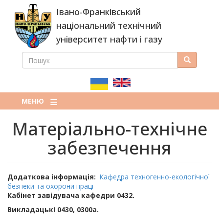
Перейти
Івано-Франківський
до
основного
національний технічний
вмісту
університет нафти і газу
ПОШУК
Пошук
ПОШУКОВА
ФОРМА
МЕНЮ
Матеріально-технічне
забезпечення
Додаткова інформація
Кафедра техногенно-екологічної
безпеки та охорони праці
Кабінет завідувача кафедри
0432.
Викладацькі
0430, 0300а
.