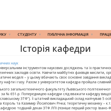
ИКУ
СТУДЕНТУ
ПУБЛІЧНА ІНФОРМАЦІЯ
ПРАЦ
Історія кафедри
ичних наук
іверсальним інструментом наукових досліджень та їх практичног
хнічних закладів освіти. Навчити майбутніх фахівців мислити, орі
ематичні моделі – у цьому вбачають своє основне завдання викла
ту нафти і газу. Разом з університетом кафедра пройшла славний
кого загальнотехнічного факультету Львівського політехнічного 
р. за № 651-р. Попередницею кафедри слід вважати кафедру вищої
ніславському ЗТФ”). Її штатний викладацький склад налічував 5 о
 Король та Казимир Йосипович Річка; теоретичну механіку – к.т.
кафедрою тодішній декан ЗТФ ЛПІ (пізніше перший ректор Івано-Фра