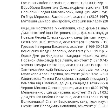
Гречаник Любов Василівна, асистент (24.04.1966р. – 
Воробйова Валентина Олександрівна, асистент (1.09.1
Польовий Богдан Миколайович, канд. фіз.-мат. наук, до
Глібчук Мирослав Васильович, асистент (23.08.1967р.
Матієшин Дмитро Дмитрович, старший викладач (28.
Луцишин Ростислав Михайлович, канд. фіз.-мат. наук,
Дмитрієвський Іван Петрович, канд. фіз.-мат. наук, до
Новіков Леонід Олександрович, канд. фіз.-мат. наук, д
Сотнікова Ніна Петрівна, асистент (20.09.1969р. – 19.
Гресько Катерина Василівна, асистент (1969-30.08.20
Кононенко Федір Павлович, асистент (15.10.1971р. – 
Лялюк Дмитро Федорович, кандидат фізико-математи
Портной Олександр Ізраїлевич, асистент (1.09.1974р. –
Фоміна Тамара Олексіївна, асистент (1.09.1974р. – 18
Хомченко Анатолій Никифорович, докт. фіз.-мат. наук,
Бурлакова Алла Петрівна, асистент (4.09.1974р. – 1.03
Лавинюкова Тетяна Григорівна, старший викладач (в ун
Камаєва Лідія Іванівна, доцент, кандидат технічних на
Чернов Микола Олександрович, асистент (8.09.1976р. 
Мельниченко Лідія Дмитрівна, асистент (1978-31.03.2
Дожджанюк Любов Олексіївна, асистент (22.11.1978р. 
Волковецький Степан Васильович, канд. техн. наук, пр
Нісонський Володимир Павлович, асистент (1980-1981