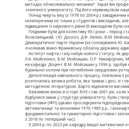
методах обчислювальної механіки”. Зараз він проф
технічного університету. Під його керівництвом наші
Понад чверть віку (з 1978 по 2004 р.) завідувачем 
незаперечним не тільки у студентів і викладачів, а
підвищення їх наукового рівня (6 викладачів були ске
Плідними були для колективу 90-і роки – період ст
Волковецький, І.Ю. Доскоч, Д.Ф. Лялюк, В.М. Мойсиш
Демократичної партії України (за головування Ю. Бад
очолював Івано-Франківську обласну державну адмі
Інститут нафти і газу набув нового статусу, як держ
Л.А. Мойсеєнко, В.М. Мойсишин, О.Р. Никифорчин, М.
на кафедрі. Доцент В.М. Мойсишин у 1996 р. здобув 
бурильної колони при поглибленні свердловин рот
Деполітизація навчального процесу, пов’язана з ро
розпочалась велика робота, яка триває і досі, зі с
методичною літературою. Варто відзначити вагомий в
Важливою віхою в історії ВНЗ став 2001 рік, коли У
Відбулися зміни у структурі університету, були ств
підготовки (ІФП) (цікаво прослідкувати підпорядков
автоматизації та економіки 1970-1985 р.р., газонаф
фундаментальної та гуманітарної підготовки і заочн
з 2018 по теперішній час).
З 2004 р. по 2023 рік кафедру вищої математики оч