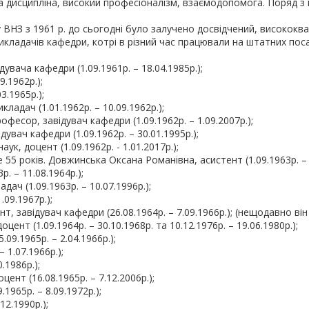
а дисципліна, високий професіоналізм, взаємодопомога. Поряд з
НЗ з 1961 р. до сьогодні було залучено досвідчений, висококв
кладачів кафедри, котрі в різний час працювали на штатних поса
увача кафедри (1.09.1961р. – 18.04.1985р.);
9.1962р.);
3.1965р.);
адач (1.01.1962р. – 10.09.1962р.);
офесор, завідувач кафедри (1.09.1962р. – 1.09.2007р.);
ідувач кафедри (1.09.1962р. – 30.01.1995р.);
к, доцент (1.09.1962р. - 1.01.2017р.);
55 років. Довжинська Оксана Романівна, асистент (1.09.1963р. – 2
. – 11.08.1964р.);
ч (1.09.1963р. – 10.07.1996р.);
09.1967р.);
нт, завідувач кафедри (26.08.1964р. – 7.09.1966р.); (нещодавно ві
цент (1.09.1964р. – 30.10.1968р. та 10.12.1976р. – 19.06.1980р.);
9.1965р. – 2.04.1966р.);
 1.07.1966р.);
.1986р.);
ент (16.08.1965р. – 7.12.2006р.);
1965р. – 8.09.1972р.);
12.1990р.);