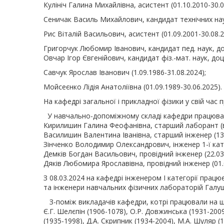
Кулініч Галина Михайлівна, асистент (01.10.2010-30.0
Сеничак Василь Михайлович, кандидат технічних наук
Рис Віталій Васильович, асистент (01.09.2001-30.08.2
Григорчук Любомир Іванович, кандидат пед. наук, доце
Овчар Ігор Євгенійович, кандидат фіз.-мат. наук, доц
Савчук Ярослав Іванович (1.09.1986-31.08.2024);
Мойсеєнко Лідія Анатоліївна (01.09.1989-30.06.2025).
На кафедрі загальної і прикладної фізики у свій час 
У навчально-допоміжному складі кафедри працюва
Кирилишин Галина Феофанівна, старший лаборант (в ун
Василишин Валентина Іванівна, старший інженер (13.0
Зінченко Володимир Олександрович, інженер 1-ї катего
Демків Богдан Васильович, провідний інженер (22.03.2
Дяків Любомира Ярославівна, провідний інженер (01.09
З 08.03.2024 на кафедрі інженером I категорії прац
та інженери навчальних фізичних лабораторій Галущ
З-поміж викладачів кафедри, котрі працювали на штат
Є.Г. Шелєпін (1906-1078), О.Р. Довжинська (1931-2009)
(1935-1998), Д.А. Скрипник (1934-2004), М.А. Шуляр (