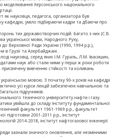
ого моделювання Херсонського національного
ртації.
ет як науковця, педагога, організатора був
тку кафедри, уміло підбираючи кадри та дбаючи про
оронь тих державотворчих подій. Багато з них (С.В.
тва української мови, Народного Руху,
до Верховної Ради України (1990, 1994 р.р.),
 в Грузії та Азербайджані.
ді науковці, серед яких І.М. Гураль, Л.М. Івасишин,
дидатами наук або стали ними у перші ж роки роботи
, присвячену вивченню стійкості та коливань
країнською мовою. З початку 90-х років на кафедрі
актично усі курси лекцій забезпечені навчальною та
агатьох підручників.
нального технічного університету нафти і газу.
ематики увійшла до складу Інституту фундаментальної
технічний факультет 1961-1969 р.р., факультет
ї підготовки 2001-2011 р.р., інститут
нологій 2014-2018, інститут нафтогазової інженерії
 ряди зазнали значного оновлення, але незмінними