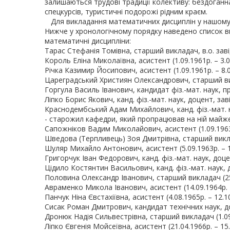
залишаються трудові традиції колективу: бездоганн
спецкурсів, туристичні подорожі рідним краєм.
Для викладання математичних дисциплін у нашому В
Нижче у хронологічному порядку наведено список ви
математичні дисципліни:
Тарас Стефанія Томівна, старший викладач, в.о. завід
Король Еліна Миколаївна, асистент (1.09.1961р. – 3.0
Річка Казимир Йосипович, асистент (1.09.1961р. – 8.0
Цареградський Християн Олександрович, старший викл
Горгула Василь Іванович, кандидат фіз.-мат. наук, пр
Ліпко Борис Якович, канд. фіз.-мат. наук, доцент, зав
Краснодембський Адам Михайлович, канд. фіз.-мат. нау
- старожил кафедри, який пропрацював на ній майже 
Сапожніков Вадим Миколайович, асистент (1.09.1963р
Шведова (Терпливець) Зоя Дмитрівна, старший виклада
Шуляр Михайло Антонович, асистент (5.09.1963р. – 1.
Григорчук Іван Федорович, канд. фіз.-мат. наук, доце
Цідило Костянтин Васильович, канд. фіз.-мат. наук, до
Половина Олександр Іванович, старший викладач (25.0
Авраменко Микола Іванович, асистент (14.09.1964р. –
Панчук Ніна Євстахіївна, асистент (4.08.1965р. – 12.10
Сисак Роман Дмитрович, кандидат технічних наук, доц
Дронюк Надія Сильвестрівна, старший викладач (1.09.
Ліпко Євгенія Мойсеївна, асистент (21.04.1966р. – 15.