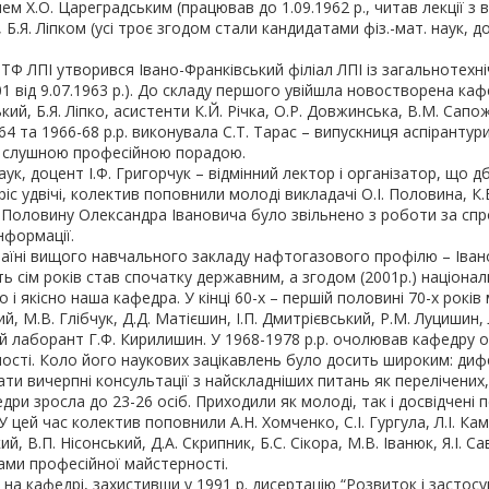
ем Х.О. Цареградським (працював до 1.09.1962 р., читав лекції з
Б.Я. Ліпком (усі троє згодом стали кандидатами фіз.-мат. наук,
ЗТФ ЛПІ утворився Івано-Франківський філіал ЛПІ із загальнотех
 від 9.07.1963 р.). До складу першого увійшла новостворена каф
ький, Б.Я. Ліпко, асистенти К.Й. Річка, О.Р. Довжинська, В.М. Сап
64 та 1966-68 р.р. виконувала С.Т. Тарас – випускниця аспіранту
 слушною професійною порадою.
наук, доцент І.Ф. Григорчук – відмінний лектор і організатор, щ
с удвічі, колектив поповнили молоді викладачі О.І. Половина, К.В.
адача Половину Олександра Івановича було звільнено з роботи за с
нформації.
ні вищого навчального закладу нафтогазового профілю – Івано-Ф
ть сім років став спочатку державним, а згодом (2001р.) націона
 і якісно наша кафедра. У кінці 60-х – першій половині 70-х рок
, М.В. Глібчук, Д.Д. Матієшин, І.П. Дмитрієвський, Р.М. Луцишин, Л
й лаборант Г.Ф. Кирилишин. У 1968-1978 р.р. очолював кафедру один 
ності. Коло його наукових зацікавлень було досить широким: дифе
и вичерпні консультації з найскладніших питань як перелічених,
дри зросла до 23-26 осіб. Приходили як молоді, так і досвідчені п
цей час колектив поповнили А.Н. Хомченко, С.І. Гургула, Л.І. Кам
В.П. Нісонський, Д.А. Скрипник, Б.С. Сікора, М.В. Іванюк, Я.І. Са
ми професійної майстерності.
 кафедрі, захистивши у 1991 р. дисертацію “Розвиток і застосу