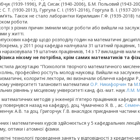
бчук (1939-1996), Р.Д. Сисак (1940-2006), Б.М. Польовий (1943-200
 С. Т. (1930-2013), Гургула С. І. (1951-2016), Горгула В. І. (1937-2
м’ять. Також не стало лаборантки Кирилишин Г.Ф. (1939-2018) та п
оком роботи.
отрі з різних причин змінили місце роботи або вийшли на заслу
ми у житті.
пускових кафедр щодо розподілу годин на математичні дисциплін
окрема, у 2011 році кафедра налічувала 31 штатний працівник, 17
 нараховувала 19 штатних працівників, 14 з 17 викладачів мали на
зика нікому не потрібна, крім самих математиків та фізи
ахистила дисертацію “Психологія творчого математичного мисленн
колінь, професійно ростуть молоді науковці. Вийшли на заслужен
зматичні, колоритні лектори, які визначали обличчя кафедри Р.Д. С
ному університеті талановиті математики
О.Р. Никифорчи
н
та
М.
ьних рівнянь у місцевому університеті канд. фіз.-мат. наук
Л.М. 
ри математичних методів у інженерії п'ятеро працівників кафедр
у повернувся назад на кафедру), доц. Чумаченко Я. В. , ас.
Семенчу
менчук А.В. та доц. Григорчук Г.В. внаслідок приєднання частин
них і математичних курсів здійснюється у 5 кафедральних лекцій
му, оптики і атомної фізики.
 технології проведення занять у відповідності з кредитно-мо