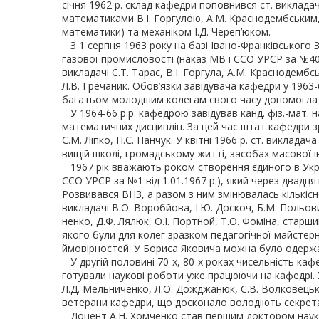
січня 1962 р. склад кафедри поповнився ст. викладач
математиками В.І. Горгулою, А.М. Краснодембським, 
математики) та механіком І.Д. Череп’юком.
З 1 серпня 1963 року на базі Івано-Франківського 
газової промисловості (наказ МВ і ССО УРСР за №401
викладачі С.Т. Тарас, В.І. Горгула, А.М. Краснодембс
Л.В. Гречаник. Обов’язки завідувача кафедри у 1963-
багатьом молодшим колегам свого часу допомогла
У 1964-66 р.р. кафедрою завідував канд. фіз.-мат. 
математичних дисциплін. За цей час штат кафедри зрі
Є.М. Ліпко, Н.Є. Панчук. У квітні 1966 р. ст. викл
вищій школі, громадському житті, засобах масової і
1967 рік вважають роком створення єдиного в Украї
ССО УРСР за №1 від 1.01.1967 р.), який через двадця
Розвивався ВНЗ, а разом з ним змінювалась кількісно
викладачі В.О. Воробйова, І.Ю. Доскоч, Б.М. Польовий
ненко, Д.Ф. Лялюк, О.І. Портной, Т.О. Фоміна, старши
якого були для колег зразком педагогічної майстер
ймовірностей. У Бориса Яковича можна було одержат
У другій половині 70-х, 80-х роках чисельність кафе
готували наукові роботи уже працюючи на кафедрі. У 
Л.Д. Мельниченко, Л.О. Дожджанюк, С.В. Волковецький, 
ветерани кафедри, що досконало володіють секрета
Доцент А.Н. Хомченко став першим доктором наук на