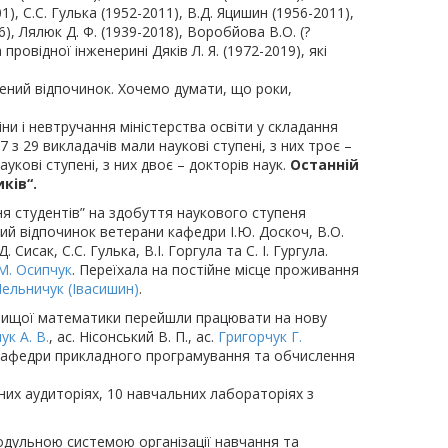
1), С.С. Гулька (1952-2011), В.Д. Яцишин (1956-2011),
016), Лялюк Д. Ф. (1939-2018), Воробйова В.О. (?
ровідної інженерині Дяків Л. Я. (1972-2019), які
жений відпочинок. Хочемо думати, що роки,
и і невтручання міністерства освіти у складання
 з 29 викладачів мали наукові ступені, з них троє –
укові ступені, з них двоє – докторів наук.
Останній
ків“.
я студентів” на здобуття наукового ступеня
ий відпочинок ветерани кафедри І.Ю. Доскоч, В.О.
исак, С.С. Гулька, В.І. Горгула та С. І. Гургула.
М. Осипчук
. Переїхала на постійне місце проживання
Мельничук (Івасишин)
.
и вищої математики перейшли працювати на нову
к А. В.
, ас. Нісонський В. П., ас.
Григорчук Г.
и кафедри прикладного програмування та обчислення
них аудиторіях, 10 навчальних лабораторіях з
дульною системою організації навчання та