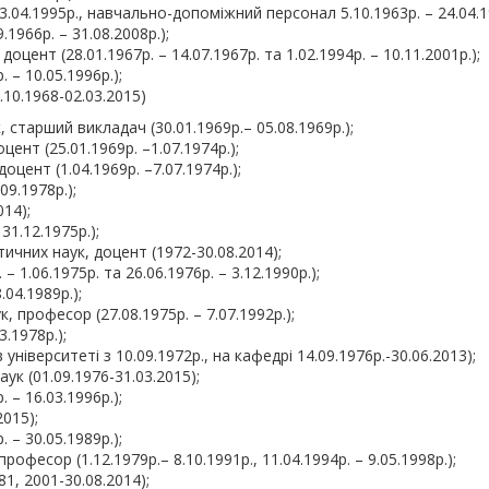
3.04.1995р., навчально-допоміжний персонал 5.10.1963р. – 24.04.1
966р. – 31.08.2008р.);
цент (28.01.1967р. – 14.07.1967р. та 1.02.1994р. – 10.11.2001р.);
 – 10.05.1996р.);
10.1968-02.03.2015)
 старший викладач (30.01.1969р.– 05.08.1969р.);
цент (25.01.1969р. –1.07.1974р.);
оцент (1.04.1969р. –7.07.1974р.);
09.1978р.);
14);
31.12.1975р.);
чних наук, доцент (1972-30.08.2014);
 1.06.1975р. та 26.06.1976р. – 3.12.1990р.);
.04.1989р.);
 професор (27.08.1975р. – 7.07.1992р.);
.1978р.);
іверситеті з 10.09.1972р., на кафедрі 14.09.1976р.-30.06.2013);
ук (01.09.1976-31.03.2015);
– 16.03.1996р.);
015);
– 30.05.1989р.);
офесор (1.12.1979р.– 8.10.1991р., 11.04.1994р. – 9.05.1998р.);
, 2001-30.08.2014);