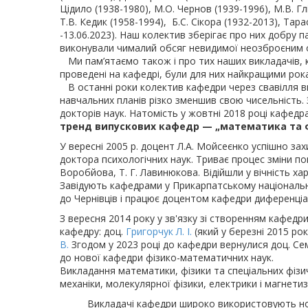
Цідило (1938-1980), М.О. Чернов (1939-1996), М.В. Глі
Т.В. Кедик (1958-1994), Б.С. Сікора (1932-2013), Тарас
-13.06.2023). Наш колектив зберігає про них добру па
виконували чималий обсяг невидимої неозброєним 
Ми пам’ятаємо також і про тих наших викладачів, к
проведені на кафедрі, були для них найкращими рока
В останні роки колектив кафедри через свавілля ви
навчальних планів різко зменшив свою чисельність. З
докторів наук. Натомість у жовтні 2018 році кафедра
тренд випускових кафедр — „математика та фі
У вересні 2005 р. доцент Л.А. Мойсеєнко успішно з
доктора психологічних наук. Триває процес зміни по
Воробйова, Т. Г. Лавинюкова. Відійшли у вічність хари
Завідують кафедрами у Прикарпатському національ
до Чернівців і працює доцентом кафедри диференціал
З вересня 2014 року у зв'язку зі створенням кафед
кафедру: доц.
Григорчук Л. І.
(який у березні 2015 рок
В.
Згодом у 2023 році до кафедри вернулися доц. Се
до нової кафедри фізико-математичних наук.
Викладання математики, фізики та спеціальних фізич
механіки, молекулярної фізики, електрики і магнетиз
Викладачі кафедри широко використовують новітні