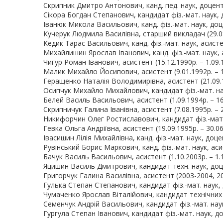
Скрипник Дмитро Антонович, канд. пед. наук, доцент (
Сікора Богдан Степанович, кандидат фіз.-мат. наук, до
Іванюк Микола Васильович, канд. фіз.-мат. наук, доцен
Кучерук Людмила Василівна, старший викладач (29.08.
Кедик Тарас Васильович, канд. фіз.-мат. наук, асистент
Михайлишин Ярослав Іванович, канд. фіз.-мат. наук, а
Чигур Роман Іванович, асистент (15.12.1990р. – 1.09.1
Малик Михайло Йосипович, асистент (9.01.1992р. – 16
Геращенко Наталія Володимирівна, асистент (21.09.19
Осипчук Михайло Михайлович, кандидат фіз.-мат. наук
Белей Василь Васильович, асистент (1.09.1994р. – 16.
Скрипничук Галина Іванівна, асистент (7.08.1995р. – 2
Никифорчин Олег Ростиславович, кандидат фіз.-мат. н
Гевка Ольга Андріївна, асистент (19.09.1995р. – 30.06
Івасишин Лілія Михайлівна, канд. фіз.-мат. наук, доцен
Рувінський Борис Маркович, канд. фіз.-мат. наук, асис
Бачук Василь Васильович, асистент (1.10.2003р. – 1.1
Яцишин Василь Дмитрович, кандидат техн. наук, доцен
Григорчук Галина Василівна, асистент (2003-2004, 200
Гулька Степан Степанович, кандидат фіз.-мат. наук, д
Чумаченко Ярослав Віталійович, кандидат технічних н
Семенчук Андрій Васильович, кандидат фіз.-мат. наук,
Гургула Степан Іванович, кандидат фіз.-мат. наук, до