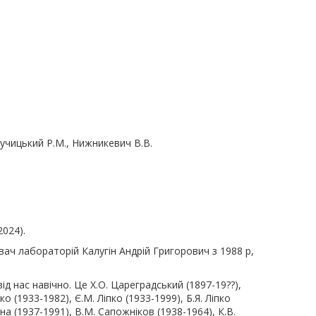
 Лучицький Р.М., Нижникевич В.В.
2024).
вач лабораторій Калугін Андрій Григорович з 1988 р,
д нас навічно. Це Х.О. Цареградський (1897-19??),
о (1933-1982), Є.М. Ліпко (1933-1999), Б.Я. Ліпко
на (1937-1991), В.М. Сапожніков (1938-1964), К.В.