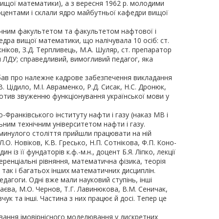
 вищої математики), а з вересня 1962 р. молодими
 доцентами і склали ядро майбутньої кафедри вищої
нічним факультетом та факультетом нафтової і
едра вищої математики, що налічувала 10 осіб: ст.
ожніков, З.Д. Терпливець, М.А. Шуляр, ст. препаратор
ри ЛДУ; справедливий, вимогливий педагог, яка
о дбав про належне кадрове забезпечення викладання
 Цідило, М.І. Авраменко, Р.Д. Сисак, Н.С. Дронюк,
против звуженню функціонування української мови у
ранківського інституту нафти і газу (наказ МВ і
льним технічним університетом нафти і газу.
ів минулого століття прийшли працювати на ній
.О. Новіков, К.В. Гресько, Н.П. Сотнікова, Ф.П. Коно-
із її фундаторів к.ф.-м.н., доцент Б.Я. Ліпко, лекції
ренціальні рівняння, математична фізика, теорія
 так і багатьох інших математичних дисциплін.
едагоги. Одні вже мали науковий ступінь, інші
аєва, М.О. Чернов, Т.Г. Лавинюкова, В.М. Сеничак,
вчук та інші. Частина з них працює й досі. Тепер це
вання імовірнісного моделювання у дискретних