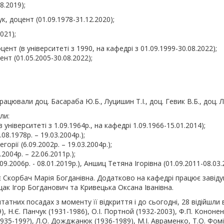
8.2019);
, доцент (01.09.1978-31.12.2020);
021);
нт (в університеті з 1990, на кафедрі з 01.09.1999-30.08.2022);
ент (01.05.2005-30.08.2022);
працювали доц. Басараба Ю.Б., Луцишин Т.І., доц. Гевик В.Б., доц.
ли:
іверситеті з 1.09.1964р., на кафедрі 1.09.1966-15.01.2014);
8.1978р. – 19.03.2004р.);
рії (6.09.2002р. – 19.03.2004р.);
004р. – 22.06.2011р.);
.2006р. - 08.01.2019р.), Аншиц Тетяна Ігорівна (01.09.2011-08.03.
ює Скорбач Марія Богданівна. Додатково на кафедрі працює завіду
ак Ігор Богданович та Кривецька Оксана Іванівна.
них посадах з моменту її відкриття і до сьогодні, 28 відійшли ві
, Н.Є. Панчук (1931-1986), О.І. Портной (1932-2003), Ф.П. Кононенк
1935-199?), Л.О. Дожджанюк (1936-1989), М.І. Авраменко, Т.О. Фомі