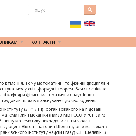
ПОШУК
Пошук
ПОШУКОВА
ФОРМА
ІВНИКАМ
КОНТАКТИ
о втілення. Тому математичні та фізичні дисципліни
єнтуватися у світі формул і теорем, бачити спільне
дачі кафедри фізико-математичних наук Івано-
 трудовий шлях від заснування до сьогодення.
інституту (ЗТФ ЛПІ), організованого на підставі
 математики і механіки (наказ МВ і ССО УРСР за №
сіб: вищу математику викладали ст. викладач
н., доцент Євген Гнатович Шелєпін, опір матеріалів
нківського інституту нафти і газу) Є.Г. Шелєпін. З