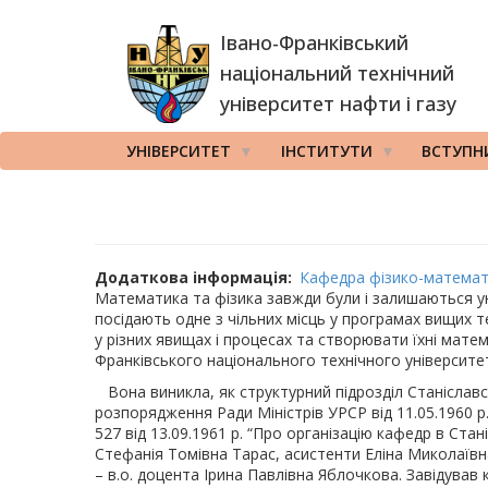
Перейти
Івано-Франківський
до
основного
національний технічний
вмісту
університет нафти і газу
УНІВЕРСИТЕТ
ІНСТИТУТИ
ВСТУПН
Додаткова інформація
Кафедра фізико-математ
Математика та фізика завжди були і залишаються ун
посідають одне з чільних місць у програмах вищих те
у різних явищах і процесах та створювати їхні мат
Франківського національного технічного університе
Вона виникла, як структурний підрозділ Станіславсь
розпорядження Ради Міністрів УРСР від 11.05.1960 
527 від 13.09.1961 р. “Про організацію кафедр в Ста
Стефанія Томівна Тарас, асистенти Еліна Миколаївна
– в.о. доцента Ірина Павлівна Яблочкова. Завідував 