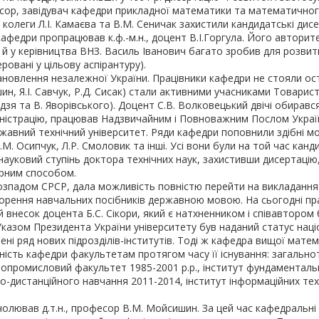
есор, завідувач кафедри прикладної математики та математичн
 колеги Л.І. Камаєва та В.М. Сеничак захистили кандидатські дисе
кафедри пропрацював к.ф.-м.н., доцент В.І.Горгула. Його авторит
ле й у керівництва ВНЗ. Василь Іванович багато зробив для розви
ровані у цільову аспірантуру).
ановлення незалежної України. Працівники кафедри не стояли ост
ин, Я.І. Савчук, Р.Д. Сисак) стали активними учасниками Товарис
зя та В. Яворівського). Доцент С.В. Волковецький двічі обирався 
ністрацію, працював Надзвичайним і Повноважним Послом України
авний технічний університет. Ряди кафедри поповнили здібні моло
М. Осипчук, Л.Р. Смоловик та інші. Усі вони були на той час кан
науковий ступінь доктора технічних наук, захистивши дисертацію
орним способом.
зпадом СРСР, дала можливість повністю перейти на викладання у
творення навчальних посібників державною мовою. На сьогодні пр
несок доцента Б.С. Сікори, який є натхненником і співавтором б
казом Президента України університету був наданий статус націо
орені ряд нових підрозділів-інститутів. Тоді ж кафедра вищої мат
аність кафедри факультетам протягом часу її існування: загально
топромисловий факультет 1985-2001 р.р., інститут фундаментально
о-дистанційного навчання 2011-2014, інститут інформаційних тех
олював д.т.н., професор В.М. Мойсишин. За цей час кафедральні