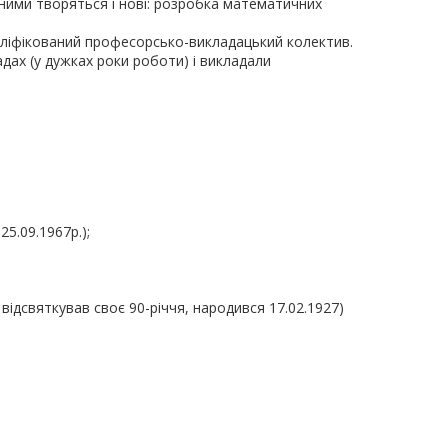
 ними творяться і нові: розробка математичних
аліфікований професорсько-викладацький колектив.
дах (у дужках роки роботи) і викладали
5.09.1967р.);
н відсвяткував своє 90-річчя, народився 17.02.1927)