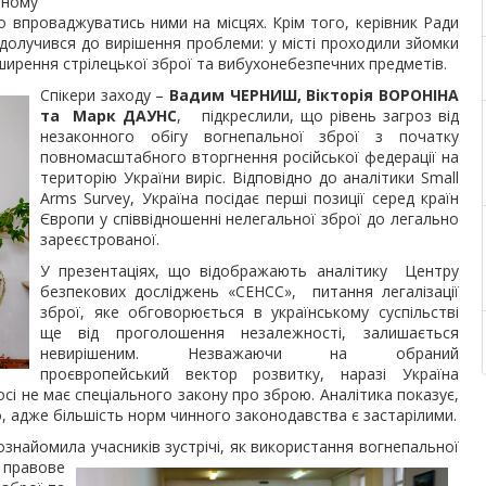
нному
о впроваджуватись ними на місцях. Крім того, керівник Ради
долучився до вирішення проблеми: у місті проходили зйомки
ширення стрілецької зброї та вибухонебезпечних предметів.
Спікери заходу –
Вадим ЧЕРНИШ, Вікторія ВОРОНІНА
та Марк ДАУНС
, підкреслили, що рівень загроз від
незаконного обігу вогнепальної зброї з початку
повномасштабного вторгнення російської федерації на
територію України виріс. Відповідно до аналітики Small
Arms Survey, Україна посідає перші позиції серед країн
Європи у співвідношенні нелегальної зброї до легально
зареєстрованої.
У презентаціях, що відображають аналітику Центру
безпекових досліджень «СЕНСС», питання легалізації
зброї, яке обговорюється в українському суспільстві
ще від проголошення незалежності, залишається
невирішеним. Незважаючи на обраний
проєвропейський вектор розвитку, наразі Україна
і не має спеціального закону про зброю. Аналітика показує,
о, адже більшість норм чинного законодавства є застарілими.
знайомила учасників зустрічі, як використання вогнепальної
а правове