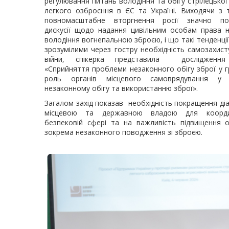
регулювання питань володіння та обігу стрілецької 
легкого озброєння в ЄС та Україні. Виходячи з 
повномасштабне вторгнення росії значно по
дискусії щодо надання цивільним особам права н
володіння вогнепальною зброєю, і що такі тенденції
зрозумілими через гостру необхідність самозахист
війни, спікерка представила дослідженн
«Сприйняття проблеми незаконного обігу зброї у 
роль органів місцевого самоврядування у пр
незаконному обігу та використанню зброї».
Загалом захід показав необхідність покращення ді
місцевою та державною владою для коорди
безпековій сфері та на важливість підвищення о
зокрема незаконного поводження зі зброєю.