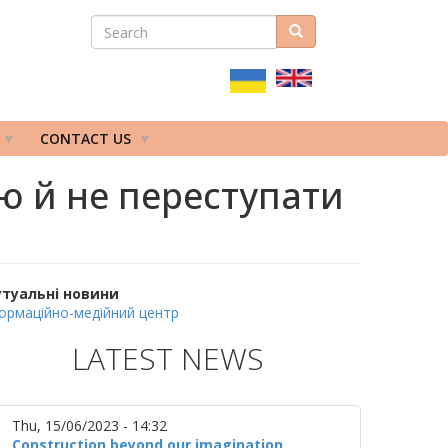
SEARCH
Search
ПОШУКОВА
ФОРМА
CONTACT US
ю й не переступати
утуальні новини
ормаційно-медійний центр
LATEST NEWS
Thu, 15/06/2023 - 14:32
Construction beyond our imagination