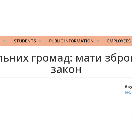
S
STUDENTS
PUBLIC INFORMATION
EMPLOYEES
льних громад: мати збро
закон
Ак
Інф