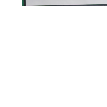
© 2020
Ivano Frankivsk National Technical University
All rights reserved.
Ukraine, Ivano-Frankivsk, 15 Karpatska St.