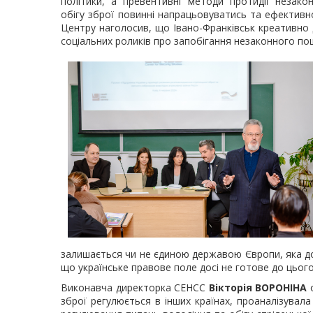
політики, а превентивні методи протидії незако
обігу зброї повинні напрацьовуватись та ефективн
Центру наголосив, що Івано-Франківськ креативно 
соціальних роликів про запобігання незаконного по
залишається чи не єдиною державою Європи, яка дос
що українське правове поле досі не готове до цьог
Виконавча директорка СЕНСС
Вікторія ВОРОНІНА
о
зброї регулюється в інших країнах, проаналізувал