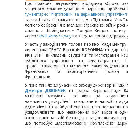
Про правове регулювання володіння зброєю зад
місцевого самоврядування у вирішенні проблем 
гуманітарної підготовки та державного управління
нафти і газу в рамках проекту «Підтримка Україн
легкого озброєння внаслідок агресивної війни росії
спільно з Швейцарським Фондом Вищого інституту
через
Small Arms Survey
та за фінансової підтримки 
Участь у заході взяли голова Керівної Ради Центр
директорка СЕНСС
Вікторія ВОРОНІНА
та директор
ІФНТУНГ, викладачі, студенти та магістранти ка
публічного управління та адміністрування І
представники органів місцевого самоврядування І
Франківська та територіальних громад Ів
Франківщини.
У привітаннях до учасників заходу директор ІГПДУ, 
Дмитро ДЗВІНЧУК
та голова Керівної Ради
В
ЧЕРНИШ
вказують не лише на актуальніст
важливість дискусійної теми, але й на вибір аудит
Адже діючі та майбутні управлінці та посадовці по
усвідомлювати, що незаконний обіг зброї є одні
загроз національній безпеці та національним інтер
що потребує цілеспрямованої комплексної держ