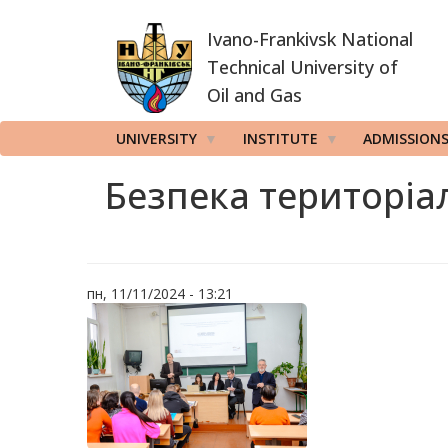
Skip
Ivano-Frankivsk National
to
main
Technical University of
content
Oil and Gas
UNIVERSITY
INSTITUTE
ADMISSION
Безпека територіа
пн, 11/11/2024 - 13:21