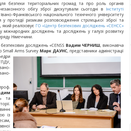
ля безпеки територіальних громад та про роль органів
незаконного обігу зброї дискутували сьогодні в
Інституті
Івано-Франківського національного технічного університету
и у протидії ризикам розповсюдження стрілецької зброї та
», який реалізовує
ГО «Центр безпекових досліджень «СЕНСС»
 міжнародних досліджень та досліджень у галузі розвитку
уряду Німеччини.
у безпекових досліджень «CENSS
Вадим ЧЕРНИШ
, виконавча
 Small Arms
Survey
Марк ДАУНС
, представники адміністрації
федри
ГПДУ,
вано-
ано-
проф.
адим
ь та
орії.
винні
єю із
есам,
авної