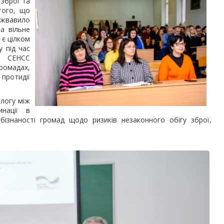
зброї та
того, що
жвавило
а вільне
 є цілком
у під час
я СЕНСС
громадах,
отидії
алогу між
нації в
бізнаності громад щодо ризиків незаконного обігу зброї,