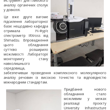
інструмент для глибокого
аналізу органічних сполук
у довкіллі.
Це вже друге вагоме
підсилення лабораторної
бази: нещодавно кафедра
отримала ІЧ-Фур’є
спектрометр IRXross від
Shimadzu. Впровадження
цього обладнання
суттєво розширило
можливості Лабораторії
моніторингу стану
навколишнього
середовища,
забезпечивши проведення комплексного молекулярного
аналізу речовин із високою точністю та відповідністю
міжнародним стандартам.
Придбання нового
обладнання стало
можливим у межах
реалізації проєкту
University Infrastructure