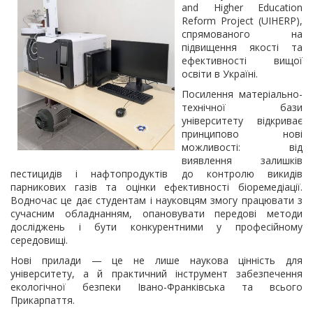
and Higher Education
Reform Project (UIHERP),
спрямованого на
підвищення якості та
ефективності вищої
освіти в Україні.
Посилення матеріально-
технічної бази
університету відкриває
принципово нові
можливості: від
виявлення залишків
пестицидів і нафтопродуктів до контролю викидів
парникових газів та оцінки ефективності біоремедіації.
Водночас це дає студентам і науковцям змогу працювати з
сучасним обладнанням, опановувати передові методи
досліджень і бути конкурентними у професійному
середовищі.
Нові прилади — це не лише наукова цінність для
університету, а й практичний інструмент забезпечення
екологічної безпеки Івано-Франківська та всього
Прикарпаття.