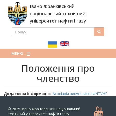
Перейти
Івано-Франківський
до
основного
національний технічний
вмісту
університет нафти і газу
ПОШУК
Пошук
ПОШУКОВА
ФОРМА
МЕНЮ
Положення про
членство
Додаткова інформація
Асоціація випускників ІФНТУНГ
© 2025
Івано Франківський національний
технічний університет нафти і газу.