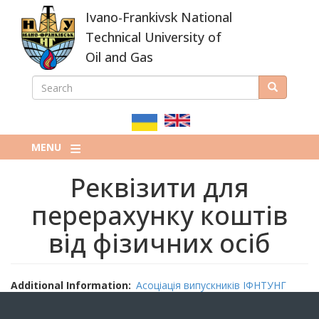
Skip
Ivano-Frankivsk National
to
main
Technical University of
content
Oil and Gas
SEARCH
Search
ПОШУКОВА
ФОРМА
MENU
Реквізити для
перерахунку коштів
від фізичних осіб
Additional Information
Асоціація випускників ІФНТУНГ