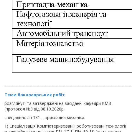
======================================================
Теми бакалаврських робіт
розглянуті та затверджені на засіданні кафедри КМВ
(протокол №3 від 08.10.2020р.
спеціальності 131 – прикладна механіка:
1) Спеціалізація Комп’ютеризовані і роботизовані технології
машинобудування, групи ПМ-17-1, ПМ-19-1К (очна форма