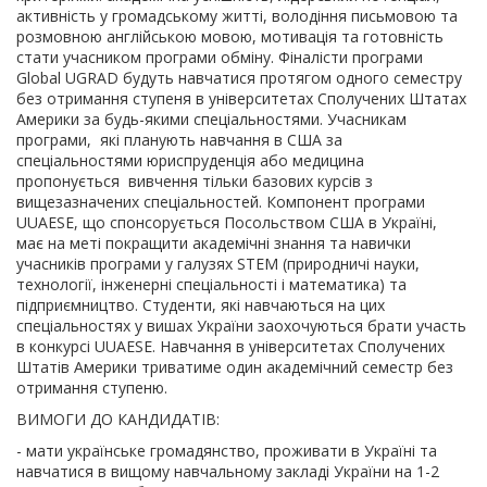
активність у громадському житті, володіння письмовою та
розмовною англійською мовою, мотивація та готовність
стати учасником програми обміну. Фіналісти програми
Global UGRAD будуть навчатися протягом одного семестру
без отримання ступеня в університетах Сполучених Штатах
Америки за будь-якими спеціальностями. Учасникам
програми, які планують навчання в США за
спеціальностями юриспруденція або медицина
пропонується вивчення тільки базових курсів з
вищезазначених спеціальностей. Компонент програми
UUAESE, що спонсорується Посольством США в Україні,
має на меті покращити академічні знання та навички
учасників програми у галузях STEM (природничі науки,
технології, інженерні спеціальності і математика) та
підприємництво. Студенти, які навчаються на цих
спеціальностях у вишах України заохочуються брати участь
в конкурсі UUAESE. Навчання в університетах Сполучених
Штатів Америки триватиме один академічний семестр без
отримання ступеню.
ВИМОГИ ДО КАНДИДАТІВ:
- мати українське громадянство, проживати в Україні та
навчатися в вищому навчальному закладі України на 1-2