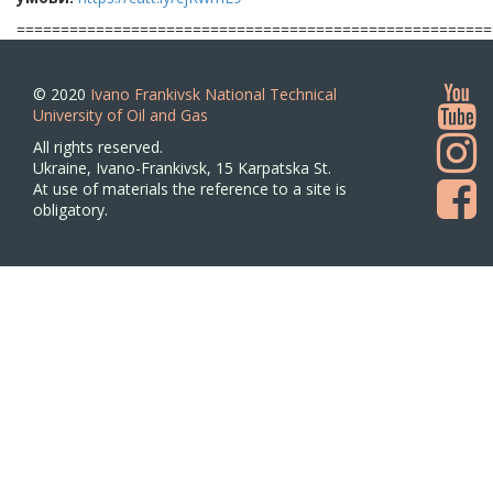
======================================================
© 2020
Ivano Frankivsk National Technical
University of Oil and Gas
All rights reserved.
Ukraine, Ivano-Frankivsk, 15 Karpatska St.
At use of materials the reference to a site is
obligatory.