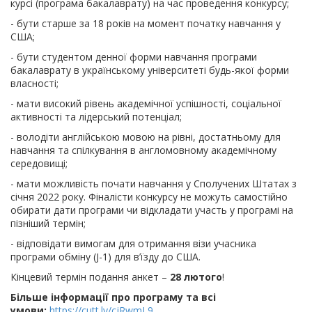
курсі (програма бакалаврату) на час проведення конкурсу;
- бути старше за 18 років на момент початку навчання у
США;
- бути студентом денної форми навчання програми
бакалаврату в українському університеті будь-якої форми
власності;
- мати високий рівень академічної успішності, соціальної
активності та лідерський потенціал;
- володіти англійською мовою на рівні, достатньому для
навчання та спілкування в англомовному академічному
середовищі;
- мати можливість почати навчання у Сполучених Штатах з
січня 2022 року. Фіналісти конкурсу не можуть самостійно
обирати дати програми чи відкладати участь у програмі на
пізніший термін;
- відповідати вимогам для отримання візи учасника
програми обміну (J-1) для в’їзду до США.
Кінцевий термін подання анкет –
28 лютого
!
Більше інформації про програму та всі
умови:
https://cutt.ly/cjRwmL9