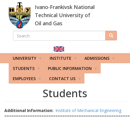
Skip
Ivano-Frankivsk National
to
main
Technical University of
content
Oil and Gas
SEARCH
Search
ПОШУКОВА
ФОРМА
UNIVERSITY
INSTITUTE
ADMISSIONS
STUDENTS
PUBLIC INFORMATION
EMPLOYEES
CONTACT US
Students
Additional Information
Institute of Mechanical Engineering
======================================================