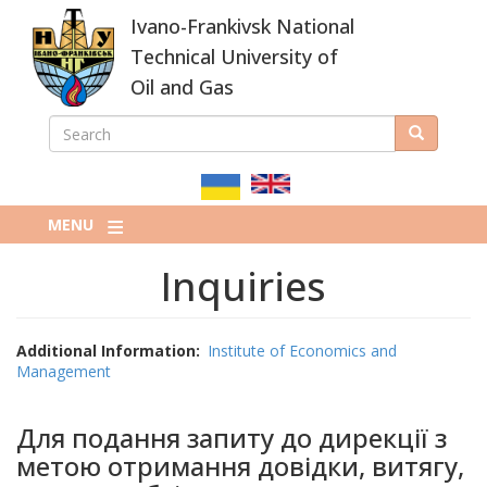
Skip
Ivano-Frankivsk National
to
main
Technical University of
content
Oil and Gas
SEARCH
Search
ПОШУКОВА
ФОРМА
MENU
Inquiries
Additional Information
Institute of Economics and
Management
Для подання запиту до дирекції з
метою отримання довідки, витягу,