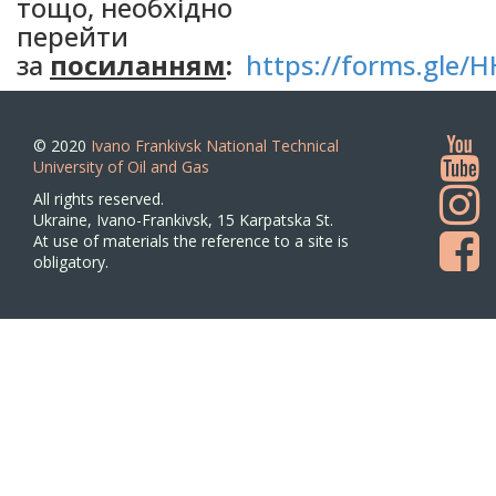
тощо, необхідно
перейти
за
посиланням
:
https://forms.gl
© 2020
Ivano Frankivsk National Technical
University of Oil and Gas
All rights reserved.
Ukraine, Ivano-Frankivsk, 15 Karpatska St.
At use of materials the reference to a site is
obligatory.