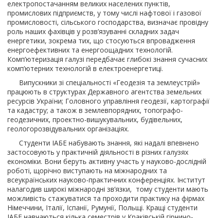
електропостачанням великих населених пунктів,
промислових підприємств, у тому числі нафтової і газової
промисловості, сільського господарства, визначає провідну
роль наших фахівців у розв’язуванні складних задач
енергетики, зокрема тих, що стосуються впровадження
енергоефективних та енергоощадних технологій.
Комп’ютеризація галузі передбачає глибокі знання сучасних
комп’ютерних технологій в електроенергетиці.
Випускники зі спеціальності «Геодезія та землеустрій»
працюють в структурах Державного агентства земельних
ресурсів України; Головного управління геодезії, картографії
та кадастру; а також в землевпорядних, топографо-
геодезичних, проектно-вишукувальних, будівельних,
геологорозвідувальних організаціях.
Студенти ІАБЕ набувають знання, які надалі впевнено
застосовують у практичній діяльності в різних галузях
економіки. Вони беруть активну участь у науково-дослідній
роботі, щорічно виступають на міжнародних та
всеукраїнських науково-практичних конференціях. Інститут
налагодив широкі міжнародні зв’язки, тому студенти мають
можливість стажуватися та проходити практику на фірмах
Німеччини, Італії, Іспанії, Румунії, Польщі. Кращі студенти
ІАБЕ навчаються кілька семестрів у Краківській гірничо-