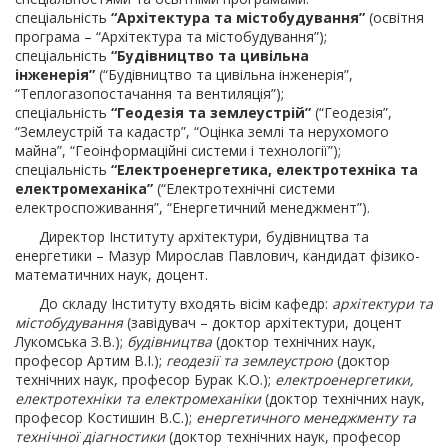
спеціальність
“Архітектура та містобудування”
(освітня
програма – “Архітектура та містобудування”);
спеціальність
“Будівництво та цивільна
інженерія”
(“Будівництво та цивільна інженерія”,
“Теплогазопостачання та вентиляція”);
спеціальність
“Геодезія та землеустрій”
(“Геодезія”,
“Землеустрій та кадастр”, “Оцінка землі та нерухомого
майна”, “Геоінформаційні системи і технології”);
спеціальність
“Електроенергетика, електротехніка та
електромеханіка”
(“Електротехнічні системи
електроспоживання”, “Енергетичний менеджмент”).
Директор Інституту архітектури, будівництва та
енергетики – Мазур Мирослав Павлович, кандидат фізико-
математичних наук, доцент.
До складу Інституту входять вісім кафедр:
архітектури та
містобудування
(завідувач – доктор архітектури, доцент
Лукомська З.В.);
будівництва
(доктор технічних наук,
професор Артим В.І.);
геодезії та землеустрою
(доктор
технічних наук, професор Бурак К.О.);
електроенергетики,
електротехніки та
електромеханіки
(доктор технічних наук,
професор Костишин В.С.);
енергетичного менеджменту та
технічної діагностики
(доктор технічних наук, професор