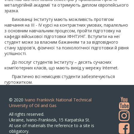
металургійній академії та отримують диплом європейського
зразка.
Вихованці Інституту мають можливість протягом
навчання на ІІІ - ІV курсі на контрактних умовах, паралельно
з основним навчальним процесом, пройти підготовку на
кафедрі військової підготовки ІФНТУНГ. Вступити на неї
студент може за власним бажанням та за відповідного
стану здоров'я, фізичної та психологічної підготовки й рівня
успішності.
До послуг студентів Інституту – десять сучасних
комп'ютерних класів, що мають вихід у мережу Internet.
Практично всі немісцеві студенти забезпечуються
гуртожитком.
© 2020
Ivano Frankivsk National Technical
University of Oil and Gas
All rights reserved.
Ukraine, Ivano-Frankivsk, 15 Karpatska St.
At use of materials the reference to a site is
obligatory.