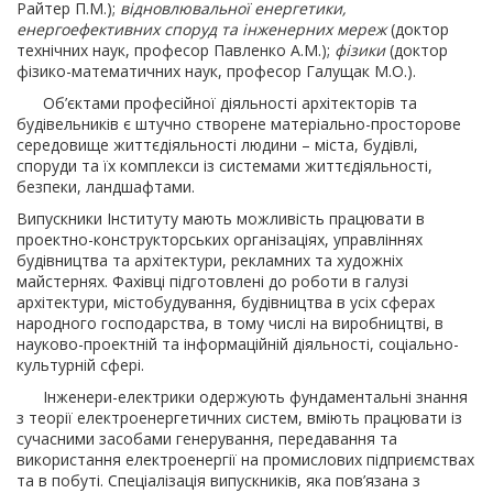
Райтер П.М.);
відновлювальної енергетики,
енергоефективних
споруд та інженерних мереж
(доктор
технічних наук, професор Павленко А.М.);
фізики
(доктор
фізико-математичних наук, професор Галущак М.О.).
Об’єктами професійної діяльності архітекторів та
будівельників є штучно створене матеріально-просторове
середовище життєдіяльності людини – міста, будівлі,
споруди та їх комплекси із системами життєдіяльності,
безпеки, ландшафтами.
Випускники Інституту мають можливість працювати в
проектно-конструкторських організаціях, управліннях
будівництва та архітектури, рекламних та художніх
майстернях. Фахівці підготовлені до роботи в галузі
архітектури, містобудування, будівництва в усіх сферах
народного господарства, в тому числі на виробництві, в
науково-проектній та інформаційній діяльності, соціально-
культурній сфері.
Інженери-електрики одержують фундаментальні знання
з теорії електроенергетичних систем, вміють працювати із
сучасними засобами генерування, передавання та
використання електроенергії на промислових підприємствах
та в побуті. Спеціалізація випускників, яка пов’язана з