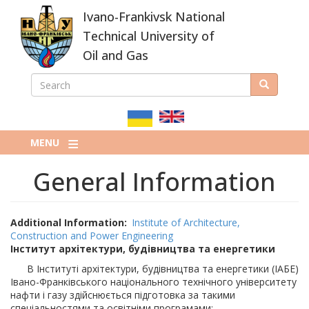
Skip
Ivano-Frankivsk National
to
main
Technical University of
content
Oil and Gas
SEARCH
Search
ПОШУКОВА
ФОРМА
MENU
General Information
Additional Information
Institute of Architecture,
Construction and Power Engineering
Інститут архітектури, будівництва та енергетики
В Інституті архітектури, будівництва та енергетики (ІАБЕ)
Івано-Франківського національного технічного університету
нафти і газу здійснюється підготовка за такими
спеціальностями та освітніми програмами: