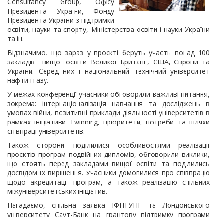
Consultancy Group, Офісу
Президента України, Фонду
Президента України з підтримки
освіти, науки та спорту, Міністерства освіти і науки України
та ін.
Відзначимо, що зараз у проєкті беруть участь понад 100
закладів вищої освіти Великої Британії, США, Європи та
України. Серед них і національний технічний університет
нафти і газу.
У межах конференції учасники обговорили важливі питання,
зокрема: інтернаціоналізація навчання та досліджень в
умовах війни, позитивні приклади діяльності університетів в
рамках ініціативи Twinning, пріоритети, потреби та шляхи
співпраці університетів.
Також сторони поділилися особливостями реалізації
проєктів програм подвійних дипломів, обговорили виклики,
що стоять перед закладами вищої освіти та поділились
досвідом їх вирішення. Учасники домовилися про співпрацю
щодо акредитації програм, а також реалізацію спільних
міжуніверситетських ініціатив.
Нагадаємо, спільна заявка ІФНТУНГ та Лондонського
університету Саут-Банк на грантову підтримку програми