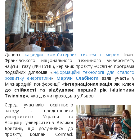
Доцент
кафедри комп’ютерних систем і мереж
Іван-
Франківського національного технічного університету
нафти і газу (ІФНТУНГ), керівник проєкту «Освітня програма
подвійних дипломів «
Інформаційні технології для сталого
розвитку енергетики
»
Мар’ян Слабінога
взяв участь у
Міжнародній конференції
«Інтернаціоналізація як ключ
до стійкості та відбудови: перший рік ініціативи
Twinning»
, яка днями проходила у Львові.
Серед учасників освітнього
заходу - представники
університетів України та
Асоціації університетів Великої
Британії, що долучились до
проєкту, компанії Cormack