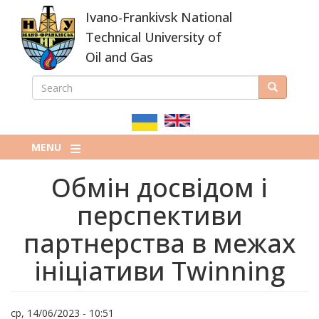
Skip
Ivano-Frankivsk National
to
main
Technical University of
content
Oil and Gas
SEARCH
Search
ПОШУКОВА
ФОРМА
MENU
Обмін досвідом і
перспективи
партнерства в межах
ініціативи Twinning
ср, 14/06/2023 - 10:51