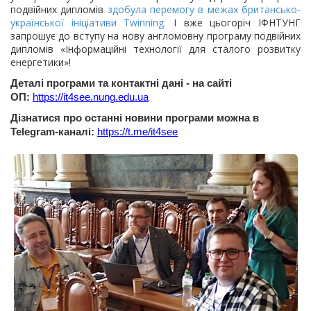
подвійних дипломів
здобула перемогу в межах британсько-
української ініціативи Twinning.
І вже цьогоріч ІФНТУНГ
запрошує до вступу на нову англомовну програму подвійних
дипломів «Інформаційні технології для сталого розвитку
енергетики»!
Деталі програми та контактні дані - на сайті
ОП:
https://it4see.nung.edu.ua
Дізнатися про останні новини програми можна в
Telegram-каналі:
https://t.me/it4see