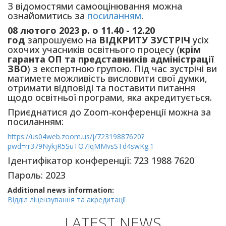
З відомостями самооцінювання можна
ознайомитись за
посиланням
.
08 лютого 2023 р. о 11.40 - 12.20
год
запрошуємо на
ВІДКРИТУ ЗУСТРІЧ
усіх
охочих учасників освітнього процесу (
крім
гаранта ОП та представників адміністрації
ЗВО
) з експертною групою. Під час зустрічі ви
матимете можливість висловити свої думки,
отримати відповіді та поставити питання
щодо освітньої програми, яка акредитується.
Приєднатися до Zoom-конференції можна за
посиланням:
https://us04web.zoom.us/j/72319887620?
pwd=rr379NykjR5SuTO7IqMMvsSTd4swKg.1
Ідентифікатор конференції: 723 1988 7620
Пароль: 2023
Additional news information:
Відділ ліцензування та акредитації
LATEST NEWS