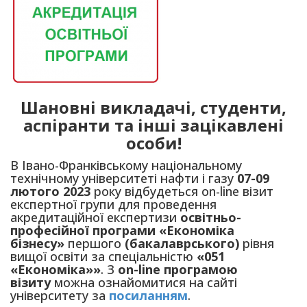
Шановні викладачі, студенти,
аспіранти та інші зацікавлені
особи!
В Івано-Франківському національному
технічному університеті нафти і газу
07-09
лютого 2023
року відбудеться оn-line візит
експертної групи для проведення
акредитаційної експертизи
освітньо-
професійної програми «Економіка
бізнесу»
першого
(бакалаврського)
рівня
вищої освіти за спеціальністю
«051
«Економіка»»
. З
оn-line програмою
візиту
можна ознайомитися на сайті
університету за
посиланням
.