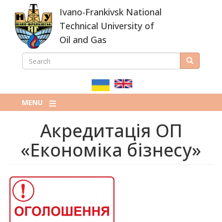
Skip
Ivano-Frankivsk National
to
main
Technical University of
content
Oil and Gas
SEARCH
Search
ПОШУКОВА
ФОРМА
MENU
Акредитація ОП
«Економіка бізнесу»