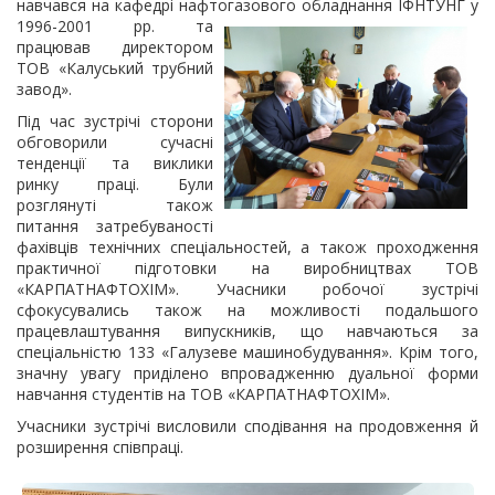
навчався на кафедрі нафтогазового обладнання
ІФНТУНГ у
1996-2001 рр. та
працював директором
ТОВ «Калуський трубний
завод».
Під час зустрічі сторони
обговорили сучасні
тенденції та виклики
ринку праці. Були
розглянуті також
питання затребуваності
фахівців технічних спеціальностей, а також проходження
практичної підготовки на виробництвах ТОВ
«КАРПАТНАФТОХІМ». Учасники робочої зустрічі
сфокусувались також на можливості подальшого
працевлаштування випускників, що навчаються за
спеціальністю 133 «Галузеве машинобудування». Крім того,
значну увагу приділено впровадженню дуальної форми
навчання студентів на ТОВ «КАРПАТНАФТОХІМ».
Учасники зустрічі висловили сподівання на продовження й
розширення співпраці.