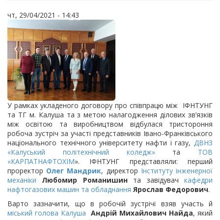
чт, 29/04/2021 - 14:43
У рамках укладеного договору про співпрацю між ІФНТУНГ
та ТГ м. Калуша та з метою налагодження ділових зв’язків
між освітою та виробництвом відбулася тристороння
робоча зустріч за участі представників Івано-Франківського
національного технічного університету нафти і газу,
ДВНЗ
«Калуський політехнічний коледж»
та
ТОВ
«КАРПАТНАФТОХІМ
». ІФНТУНГ представляли: перший
проректор
Олег Мандрик
, директор
Інституту інженерної
механіки
Любомир Романишин
та завідувач
кафедри
нафтогазових машин та обладнання
Ярослав Федорович
.
Варто зазначити, що в робочій зустрічі взяв участь й
міський голова Калуша
Андрій Михайлович Найда
, який