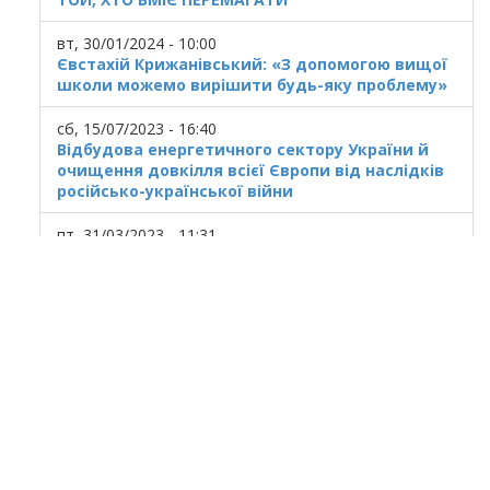
вт, 30/01/2024 - 10:00
Євстахій Крижанівський: «З допомогою вищої
школи можемо вирішити будь-яку проблему»
сб, 15/07/2023 - 16:40
Відбудова енергетичного сектору України й
очищення довкілля всієї Європи від наслідків
російсько-української війни
пт, 31/03/2023 - 11:31
Українська ГТС у кризовому стані
© 2020
Ivano Frankivsk National Technical
University of Oil and Gas
All rights reserved.
Ukraine, Ivano-Frankivsk, 15 Karpatska St.
At use of materials the reference to a site is
obligatory.