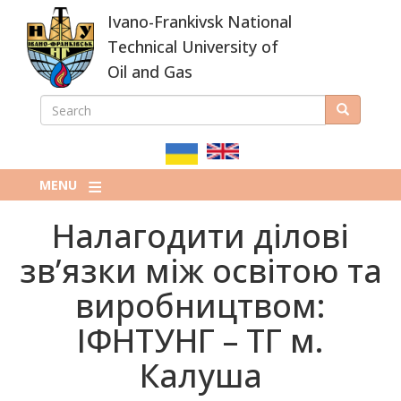
Skip
Ivano-Frankivsk National
to
main
Technical University of
content
Oil and Gas
SEARCH
Search
ПОШУКОВА
ФОРМА
MENU
Налагодити ділові
зв’язки між освітою та
виробництвом:
ІФНТУНГ – ТГ м.
Калуша