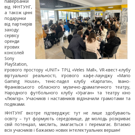
павербанки
від ІФНТУНГ,
а також цінні
подарунки
від партнерів
заходу:
сервісу
оренди
ігрових
консолей
Sony
PlayStation,
ігрового простору «UNIT» ТРЦ «Veles Mall», VR-квест-клубу
віртуальної реальності, ігрового кафе-лаунджу «Mario
Gaming House», теніс-падел клубу «Карпати», Івано-
Франківського обласного музично-драматичного театру,
Народного футбольного клубу «Ураган» та театру кіно
«Люм'єр». Учасників і наставників відзначили грамотами та
подяками.
ІФНТУНГ вкотре підтверджує: тут не лише здобувають
освіту – тут формують середовище, де молодь розкриває
свій потенціал, мислить, змагається і перемагає. Вітаємо
всіх учасників і бажаємо нових інтелектуальних вершин!