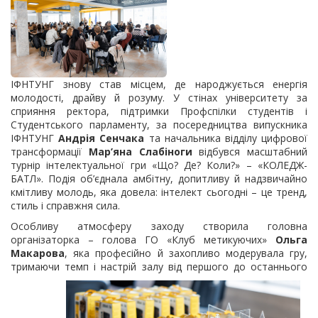
ІФНТУНГ знову став місцем, де народжується енергія
молодості, драйву й розуму. У стінах університету за
сприяння ректора, підтримки Профспілки студентів і
Студентського парламенту, за посередництва випускника
ІФНТУНГ
Андрія Сенчака
та начальника відділу цифрової
трансформації
Мар’яна Слабіноги
відбувся масштабний
турнір інтелектуальної гри «Що? Де? Коли?» – «КОЛЕДЖ-
БАТЛ». Подія об’єднала амбітну, допитливу й надзвичайно
кмітливу молодь, яка довела: інтелект сьогодні – це тренд,
стиль і справжня сила.
Особливу атмосферу заходу створила головна
організаторка – голова ГО «Клуб метикуючих»
Ольга
Макарова
, яка професійно й захопливо модерувала гру,
тримаючи темп і
настрій залу від першого до останнього