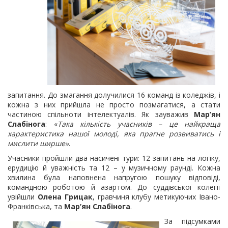
запитання. До змагання долучилися 16 команд із коледжів, і
кожна з них прийшла не просто позмагатися, а стати
частиною спільноти інтелектуалів. Як зауважив
Мар’ян
Слабінога
: «
Така кількість учасників – це найкраща
характеристика нашої молоді, яка прагне розвиватись і
мислити ширше»
.
Учасники пройшли два насичені тури: 12 запитань на логіку,
ерудицію й уважність та 12 – у музичному раунді. Кожна
хвилина була наповнена напругою пошуку відповіді,
командною роботою й азартом. До суддівської колегії
увійшли
Олена Грицак
, гравчиня клубу метикуючих Івано-
Франківська, та
Мар’ян Слабінога
.
За підсумками