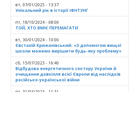
вт, 07/01/2025 - 13:37
Унікальний рік в історії ІФНТУНГ
пт, 18/10/2024 - 08:00
ТОЙ, ХТО ВМІЄ ПЕРЕМАГАТИ
вт, 30/01/2024 - 10:00
Євстахій Крижанівський: «З допомогою вищої
школи можемо вирішити будь-яку проблему»
сб, 15/07/2023 - 16:40
Відбудова енергетичного сектору України й
очищення довкілля всієї Європи від наслідків
російсько-української війни
пт, 31/03/2023 - 11:31
Українська ГТС у кризовому стані
© 2020
Ivano Frankivsk National Technical
University of Oil and Gas