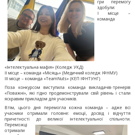
гри перемогу
здобули:
І місце –
команда
«Інтелектуальна мафія» (Коледж УКД)
ІІ місце – команда «Місяць» (Медичний коледж ІФНМУ)
ІІІ місце – команда «TeamNuts» (КЕП ІФНТУНГ)
Поза конкурсом виступила команда викладачів-тренерів
«Поважні», які гідно продемонстрували свій рівень і стали
яскравим прикладом для учасників.
Втім, цього дня перемогла кожна команда – адже всі
учасники отримали головне: емоції, досвід і відчуття
причетності до великої
інтелектуальної спільноти.
Переможці
отримали