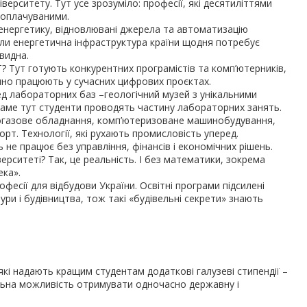
ерситету. Тут усе зрозуміло: професії, які десятиліттями
оплачуваними.
енергетику, відновлювані джерела та автоматизацію
коли енергетична інфраструктура країни щодня потребує
видна.
ІТ? Тут готують конкурентних програмістів та комп’ютерників,
шно працюють у сучасних цифрових проєктах.
д лабораторних баз –геологічний музей з унікальними
Саме тут студенти проводять частину лабораторних занять.
огазове обладнання, комп’ютеризоване машинобудування,
рт. Технології, які рухають промисловість уперед.
не працює без управління, фінансів і економічних рішень.
ерситеті? Так, це реальність. І без математики, зокрема
ека».
фесії для відбудови України. Освітні програми підсилені
ури і будівництва, тож такі «будівельні секрети» знають
кі надають кращим студентам додаткові галузеві стипендії –
альна можливість отримувати одночасно державну і