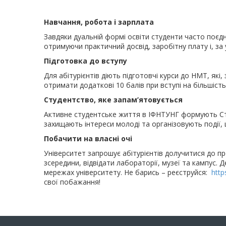
Навчання, робота і зарплата
Завдяки дуальній формі освіти студенти часто поєд
отримуючи практичний досвід, заробітну плату і, за
Підготовка до вступу
Для абітурієнтів діють підготовчі курси до НМТ, які
отримати додаткові 10 балів при вступі на більшість
Студентство, яке запам’ятовується
Активне студентське життя в ІФНТУНГ формують Сту
захищають інтереси молоді та організовують події, 
Побачити на власні очі
Університет запрошує абітурієнтів долучитися до 
зсередини, відвідати лабораторії, музеї та кампус. 
мережах університету. Не барись – реєструйся:
http
свої побажання!