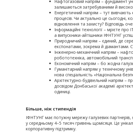
Нафтогазовий напрям – фундамент унів
залишаються затребуваними й високо
Енергетичний напрям – тут вивчають 
процесів. Чи актуально це сьогодні, 
відновлення та захисту? Відповідь оче
Інформаційні технології – мрієте про 
а випускники-айтішники ІФНТУНГ успі
Природничий напрям – єдиний, де сере
експонатами, зокрема й діамантами. 
Інженерно-механічний напрям – нафт
робототехніка, автомобільний транспо
Економічний напрям – бо жодна галузь 
Гуманітарний напрям у технічному унів
нова спеціальність «Національна безп
Архітектурно-будівельний напрям – про
досвідом Донбаської академії архітект
одиниці.
Більше, ніж стипендія
ІФНТУНГ має потужну мережу галузевих партнерів, я
у середньому 4–5 тисяч гривень щомісяця. Це унік
корпоративну підтримку.