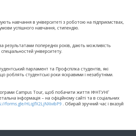
нують навчання в університеті з роботою на підприємствах,
 умови успішного навчання, стипендію.
, за результатами попередніх років, дають можливість
 спеціальностей університету.
дентський парламент та Профспілка студентів, які
що роблять студентські роки яскравими і незабутніми.
програми Campus Tour, щоб побачити життя ІФНТУНГ
Детальна інформація – на офіційному сайті та в соціальних
s://forms.gle/HLqJfX2LjNXivibP9
. Обирай зручний час і вказуй