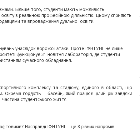
 межами. Більше того, студенти мають можливість
 освіту з реальною професійною діяльністю. Цьому сприяють
тодавцями та впровадження дуальної освіти.
йнувань унаслідок ворожої атаки. Проте ІФНТУНГ не лише
ерситеті функціонує 31 новітня лабораторія, де студенти
ристанням сучасного обладнання.
портивного комплексу та стадіону, єдиного в області, що
и. Окрема гордість – басейн, який працює цілий рік завдяки
 – частина студентського життя.
нафтовиків? Насправді ІФНТУНГ – це 8 різних напрямів