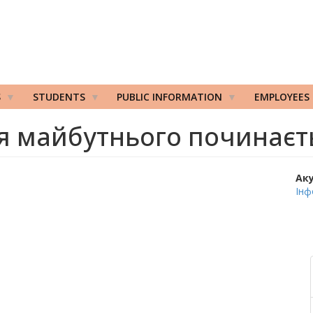
S
STUDENTS
PUBLIC INFORMATION
EMPLOYEES
я майбутнього починаєт
Ак
Інф