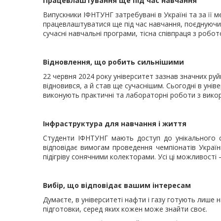
Працевлаштування ще під час навчання
Випускники ІФНТУНГ затребувані в Україні та за її
працевлаштуватися ще під час навчання, поєднуючи
сучасні навчальні програми, тісна співпраця з робо
Відновлення, що робить сильнішими
22 червня 2024 року університет зазнав значних ру
відновився, а й став ще сучаснішим. Сьогодні в унів
виконують практичні та лабораторні роботи з вико
Інфраструктура для навчання і життя
Студенти ІФНТУНГ мають доступ до унікального с
відповідає вимогам проведення чемпіонатів Україн
підігріву сонячними колекторами. Усі ці можливості
Вибір, що відповідає вашим інтересам
Думаєте, в університеті нафти і газу готують лише 
підготовки, серед яких кожен може знайти своє.