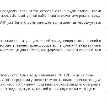
 роздумів. Коли місто огортає сніг, а будні стають трохи
професію, освіту і той вибір, який визначатиме роки вперед.
УНГ уже багато років залишається місцем, де народжується
тет нафти і газу – унікальний заклад вищої освіти, єдиний в
сьогодні впевнено трансформується в сучасний енергетичний
мо фахівців для галузей, що формують економіку країни та її
табільністю. Саме тому навчання в ІФНТУНГ – це не лише
 Освітні програми університету орієнтовані на ринок праці, а
Можливості отримання подвійних дипломів завдяки співпраці з
нії підтверджують високий рівень підготовки фахівців в