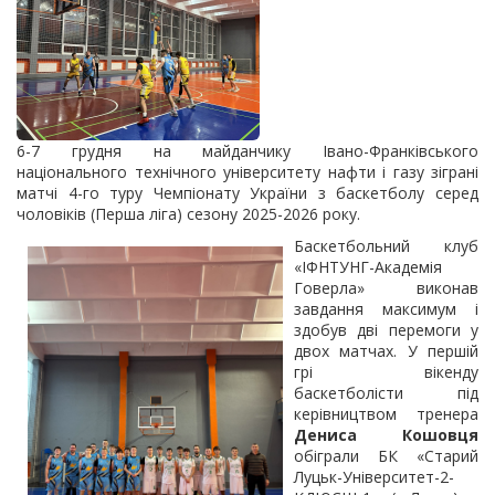
6-7 грудня на майданчику Івано-Франківського
національного технічного університету нафти і газу зіграні
матчі 4-го туру Чемпіонату України з баскетболу серед
чоловіків (Перша ліга) сезону 2025-2026 року.
Баскетбольний клуб
«ІФНТУНГ-Академія
Говерла» виконав
завдання максимум і
здобув дві перемоги у
двох матчах. У першій
грі вікенду
баскетболісти під
керівництвом
тренера
Дениса Кошовця
обіграли БК «Старий
Луцьк-Університет-2-