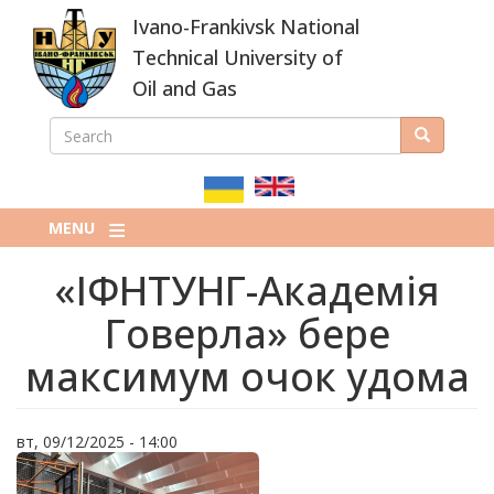
Skip
Ivano-Frankivsk National
to
main
Technical University of
content
Oil and Gas
SEARCH
Search
ПОШУКОВА
ФОРМА
MENU
«ІФНТУНГ-Академія
Говерла» бере
максимум очок удома
вт, 09/12/2025 - 14:00