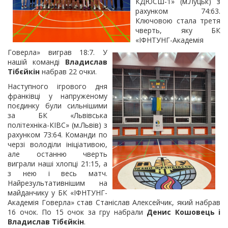
КДЮСШ-1» (м.Луцьк) з
рахунком 74:63.
Ключовою стала третя
чверть, яку БК
«ІФНТУНГ-Академія
Говерла» виграв 18:7. У
нашій команді
Владислав
Тібєйкін
набрав 22 очки.
Наступного ігрового дня
франківці у напруженому
поєдинку були сильнішими
за БК «Львівська
політехніка-КІВС» (м.Львів) з
рахунком 73:64. Команди по
черзі володіли ініціативою,
але останню чверть
виграли наші хлопці 21:15, а
з нею і весь матч.
Найрезультативнішим на
майданчику у БК «ІФНТУНГ-
Академія Говерла» став Станіслав Алексейчик, який набрав
16 очок. По 15 очок за гру набрали
Денис Кошовець і
Владислав Тібєйкін
.