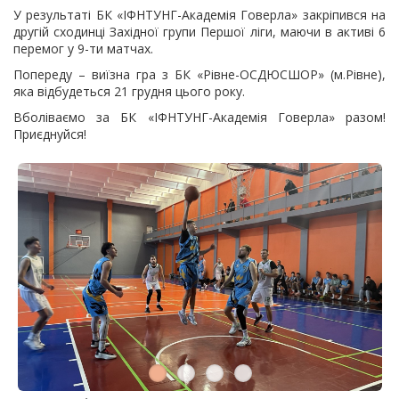
У результаті БК «ІФНТУНГ-Академія Говерла» закріпився на
другій сходинці Західної групи Першої ліги, маючи в активі 6
перемог у 9-ти матчах.
Попереду – виїзна гра з БК «Рівне-ОСДЮСШОР» (м.Рівне),
яка відбудеться 21 грудня цього року.
Вболіваємо за БК «ІФНТУНГ-Академія Говерла» разом!
Приєднуйся!