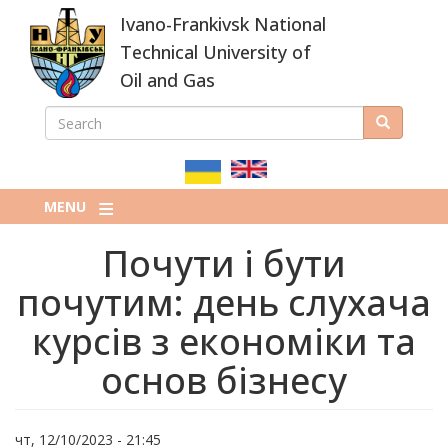
Skip
Ivano-Frankivsk National
to
main
Technical University of
content
Oil and Gas
SEARCH
Search
ПОШУКОВА
ФОРМА
MENU
Почути і бути
почутим: день слухача
курсів з економіки та
основ бізнесу
чт, 12/10/2023 - 21:45