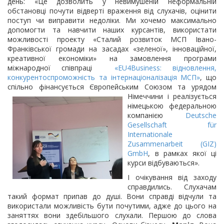
день: «Це дозволить у невимушеній неформальній
обстановці почути відверті враження від слухачів, оцінити
поступ чи виправити недоліки. Ми хочемо максимально
допомогти та навчити наших курсантів, використати
можливості проекту «Сталий розвиток МСП Івано-
Франківської громади на засадах «зеленої», інноваційної,
креативної економіки» на замовлення програми
міжнародної співпраці
«EU4Business: відновлення,
конкурентоспроможність та інтернаціоналізація МСП»
, що
спільно фінансується Європейським Союзом та
урядом
Німеччини і реалізується
німецькою федеральною
компанією
Deutsche
Gesellschaft für
Internationale
Zusammenarbeit (GIZ)
GmbH
, в рамках якої ці
курси відбуваються».
І очікування від заходу
справдились. Слухачам
такий формат припав до душі. Вони справді відчули та
використали можливість бути почутими, адже до цього на
заняттях вони здебільшого слухали. Першою до слова