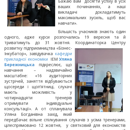
Бажаю вам досягти успіху в усіх
ваших починаннях, а наші
викладачі докладатимуть
максимальних зусиль, щоб вас
навчати».
Більшість учасників знають один
одного, адже курси розпочались 19 вересня та й
триватимуть до 31 жовтня. Координаторка Центру
розвитку підприємництва «Бізнес-
Інкубатор», завідувачка
кафедри
прикладної економіки
ІЕМ
Уляна
Бережницька
підкреслює, що
навчання – надзвичайно
масштабне: «16 аудиторних
зустрічей, заняття відбуваються
щосереди і щоп’ятниці, слухачі
мають можливість у
чотирнадцяти тренерів
отримувати індивідуальні
консультації». А от спланувала
Уляна Богданівна захід, який
передбачає вільне спілкування слухачів з усіма тренерами,
цілеспрямовано 12 жовтня, у святковий для економістів