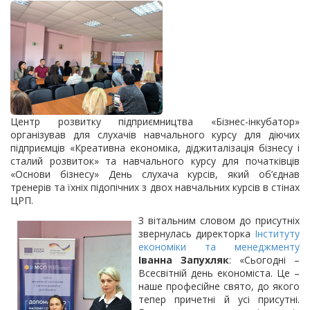
Центр розвитку підприємництва «Бізнес-інкубатор»
організував для слухачів навчального курсу для діючих
підприємців «Креативна економіка, діджиталізація бізнесу і
сталий розвиток» та навчального курсу для початківців
«Основи бізнесу» День слухача курсів, який об’єднав
тренерів та їхніх підопічних з двох навчальних курсів в стінах
ЦРП.
З вітальним словом до присутніх
звернулась директорка
Інституту
економіки та менеджменту
Іванна Запухляк
: «Сьогодні –
Всесвітній день економіста. Це –
наше професійне свято, до якого
тепер причетні й усі присутні.