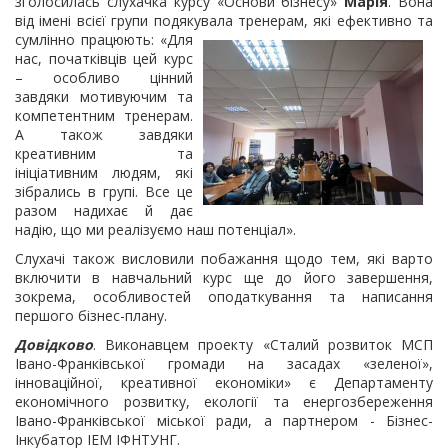
зголосилась слухачка курсу «Основи бізнесу»
Марія
. Вона
від імені всієї групи подякувала тренерам, які
ефективно та
сумлінно працюють: «Для
нас, початківців цей курс
– особливо цінний
завдяки мотивуючим та
компетентним тренерам.
А також завдяки
креативним та
ініціативним людям, які
зібрались в групі. Все це
разом надихає й дає
надію, що ми реалізуємо наш потенціал».
Слухачі також висловили побажання щодо тем, які варто
включити в навчальний курс ще до його завершення,
зокрема, особливостей оподаткування та написання
першого бізнес-плану.
Довідково
. Виконавцем проекту «Сталий розвиток МСП
Івано-Франківської громади на засадах «зеленої»,
інноваційної, креативної економіки» є Департаменту
економічного розвитку, екології та енергозбереження
Івано-Франківської міської ради, а партнером - Бізнес-
Інкубатор ІЕМ ІФНТУНГ.