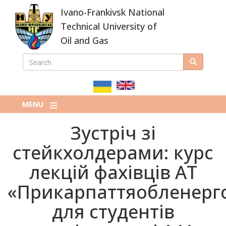
Skip
Ivano-Frankivsk National
to
main
Technical University of
content
Oil and Gas
SEARCH
Search
ПОШУКОВА
ФОРМА
MENU
Зустріч зі
стейкхолдерами: курс
лекцій фахівців АТ
«Прикарпаттяобленерг
для студентів