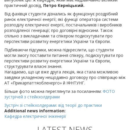
практичний досвід,
Петро Керніцький.
Від фахівця студенти дізнались як функціонує роздрібний
ринок електричної енергії; які функції оператора системи
розподілу електричної енергії, постачальників і виробників
розподіленої генерації; про договірні відносини. Також
спільно з викладачами та спікером подискутувати про
перспективи розвитку енергетики України та Європи.
Підбиваючи підсумки, можна підкреслити, що студенти
могли змогу поставити питання спікеру, подискутувати про
перспективи розвитку енергетики України та Європи,
структурувати власні знання.
Нагадаємо, що це вже друга лекція, яка стала можливою
завдяки укладеному нещодавно договору про співпрацю між
АТ «Прикарпаттяобленерго» й ІФНТУНГ.
Більше фото можна переглянути за посиланням:
ФОТО
зустрічей з стейкхолдерами
Зустріч зі стейкхолдерами: від теорії до практики
Additional news information:
Кафедра електричної інженерії
LATEST NEWS