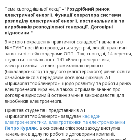
Тема сьогоднішньої лекції –
"Роздрібний ринок
електричної енергії. Функції оператора системи
розподілу електричної енергії, постачальників та
виробників розподіленої генерації. Договірні
відносини."
З метою покращення практичної складової навчання в
ІФНТУНГ постійно проводяться зустрічі, лекції, практичні
заняття зі стейкхолдерами ОПП. Так, сьогодні, 14 вересня,
студенти спеціальності 141 «Електроенергетика,
електротехніка та електромеханіка» першого
(бакалаврського) та другого (магістерського) рівнів освіти
ознайомилися з передовим досвідом фахівців АТ
«Прикарпаттяобленерго» щодо розвитку та роботи ринку
електроенергії України, а також отримали знання про
договірні відносини й останні зміни в законодавстві для
виробників електроенергії.
Привітав студентів і представників АТ
«Прикарпаттяобленерго» завідувач
кафедри
електроенергетики, електротехніки та електромеханіки
Петро Курляк
, а основним спікером заходу виступив
начальник відділу по роботі з договорами компанії,
випускник цієї ж кафедри, який має надзвичайно великий