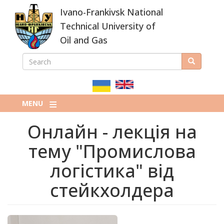
Skip
Ivano-Frankivsk National
to
main
Technical University of
content
Oil and Gas
SEARCH
Search
ПОШУКОВА
ФОРМА
MENU
Онлайн - лекція на
тему "Промислова
логістика" від
стейкхолдера