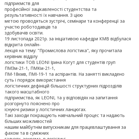
підприємств для
професійної зацікавленості студентства та
результативності їх навчання. З цією
метою проводяться зустрічі, семінари та конференції за
участю роботодавців та
здобувачів освіти.
19 листопада 2021р. за ініціативою кафедри КМВ відбулася
відкрита онлайн-
лекція на тему: "Промислова логістика", яку прочитала
керівник відділу
логістики ТОВ LEONI Ірина Когут для студентів груп
ПМЗм-21-1, ПМКм-21-1,
ПМ-18кмв, ПМІ-19-1 та аспірантів. На занятті викладено
суть і порядок використання
логістичних дефініцій більшості структурних підрозділів
такого масштабного
підприємства, як LEONI, та у відповідях на запитання
розгорнуто пояснено про
існуючі ризики у логістичних ланцюгах.
Такі заходи покращують навчальний процес та надають
більших можливостей
нашим майбутнім випускникам для працевлаштування за
фахом та в суміжних
галузях, зокрема, в логістиці.