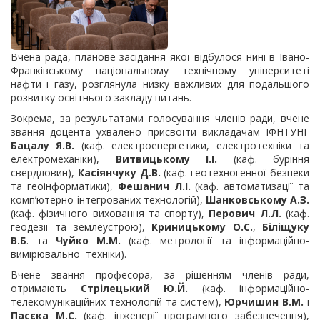
Вчена рада, планове засідання якої відбулося нині в Івано-
Франківському національному технічному університеті
нафти і газу, розглянула низку важливих для подальшого
розвитку освітнього закладу питань.
Зокрема, за результатами голосування членів ради, вчене
звання доцента ухвалено присвоїти викладачам ІФНТУНГ
Бацалу Я.В.
(каф. електроенергетики, електротехніки та
електромеханіки),
Витвицькому І.І.
(каф. буріння
свердловин),
Касіянчуку Д.В.
(каф. геотехногенної безпеки
та геоінформатики),
Фешанич Л.І.
(каф. автоматизації та
комп’ютерно-інтегрованих технологій),
Шанковському А.З.
(каф. фізичного виховання та спорту),
Перович Л.Л.
(каф.
геодезії та землеустрою),
Криницькому О.С.
,
Біліщуку
В.Б
. та
Чуйко М.М.
(каф. метрології та інформаційно-
вимірювальної техніки).
Вчене звання професора, за рішенням членів ради,
отримають
Стрілецький Ю.Й.
(каф. інформаційно-
телекомунікаційних технологій та систем),
Юрчишин В.М.
і
Пасєка М.С.
(каф. інженерії програмного забезпечення),