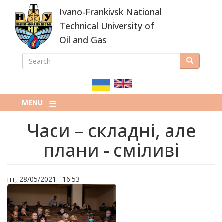
Skip
Ivano-Frankivsk National
to
main
Technical University of
content
Oil and Gas
SEARCH
Search
ПОШУКОВА
ФОРМА
MENU
Часи – складні, але
плани - сміливі
пт, 28/05/2021 - 16:53