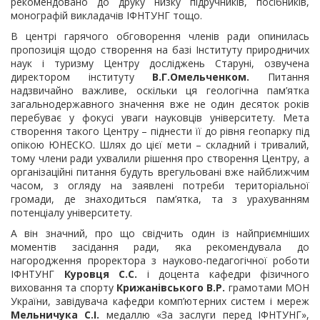
рекомендовано до друку низку підручників, посібників,
монографій викладачів ІФНТУНГ тощо.
В центрі гарячого обговорення членів ради опинилась
пропозиція щодо створення на базі Інституту природничих
наук і туризму Центру досліджень Старуні, озвучена
директором інституту
В.Г.Омельченком.
Питання
надзвичайно важливе, оскільки ця геологічна пам’ятка
загальнодержавного значення вже не один десяток років
перебуває у фокусі уваги науковців університету. Мета
створення такого Центру – піднести її до рівня геопарку під
опікою ЮНЕСКО. Шлях до цієї мети – складний і тривалий,
тому члени ради ухвалили рішення про створення Центру, а
організаційні питання будуть врегульовані вже найближчим
часом, з огляду на заявлені потреби територіальної
громади, де знаходиться пам’ятка, та з урахуванням
потенціалу університету.
А він значний, про що свідчить один із найприємніших
моментів засідання ради, яка рекомендувала до
нагородження проректора з науково-педагогічної роботи
ІФНТУНГ
Куровця С.С.
і доцента кафедри фізичного
виховання та спорту
Крижанівського В.Р.
грамотами МОН
України, завідувача кафедри комп’ютерних систем і мереж
Мельничука С.І.
медаллю «За заслуги перед ІФНТУНГ»,