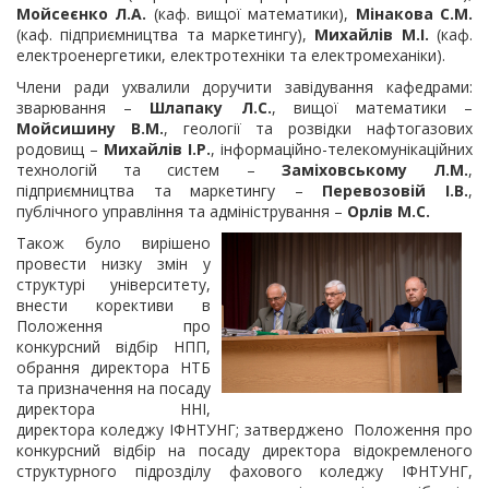
Мойсеєнко Л.А.
(каф. вищої математики),
Мінакова С.М.
(каф. підприємництва та маркетингу),
Михайлів М.І.
(каф.
електроенергетики, електротехніки та електромеханіки).
Члени ради ухвалили доручити завідування кафедрами:
зварювання –
Шлапаку Л.С.
, вищої математики –
Мойсишину В.М.
, геології та розвідки нафтогазових
родовищ –
Михайлів І.Р.
, інформаційно-телекомунікаційних
технологій та систем –
Заміховському Л.М.
,
підприємництва та маркетингу –
Перевозовій І.В.
,
публічного управління та адміністрування –
Орлів М.С.
Також було вирішено
провести низку змін у
структурі університету,
внести корективи в
Положення про
конкурсний відбір НПП,
обрання директора НТБ
та призначення на посаду
директора ННІ,
директора коледжу ІФНТУНГ; затверджено Положення про
конкурсний відбір на посаду директора відокремленого
структурного підрозділу фахового коледжу ІФНТУНГ,