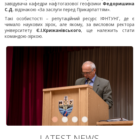
завідувача кафедри нафтогазової геофізики
Федоришина
С.Д.
відзнакою «За заслуги перед Прикарпаттям».
Такі особистості – репутаційний ресурс ІФНТУНГ, де є
чимало наукових зірок, але якому, за висловом ректора
університету
Є.І.Крижанівського
, ще належить стати
командою-зіркою.
LATEST NEWS