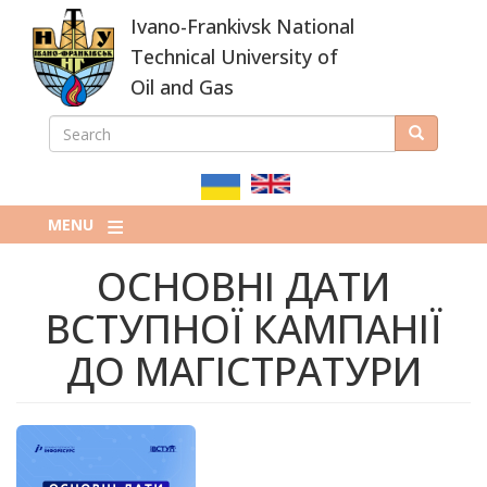
Skip
Ivano-Frankivsk National
to
main
Technical University of
content
Oil and Gas
SEARCH
Search
ПОШУКОВА
ФОРМА
MENU
ОСНОВНІ ДАТИ
ВСТУПНОЇ КАМПАНІЇ
ДО МАГІСТРАТУРИ