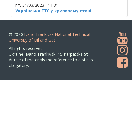
пт, 31/03/2023 - 11:31
Українська ГТС у кризовому стані
© 2020
Ivano Frankivsk National Technical
University of Oil and Gas
All rights reserved.
Ukraine, Ivano-Frankivsk, 15 Karpatska St.
At use of materials the reference to a site is
obligatory.