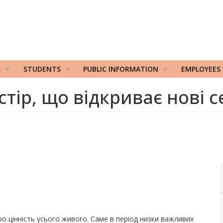
S
STUDENTS
PUBLIC INFORMATION
EMPLOYEES
стір, що відкриває нові с
 цінність усього живого. Саме в період низки важливих