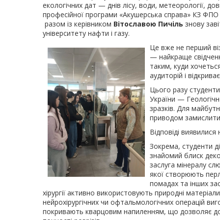
екологічних дат — днів лісу, води, метеорології, дов
професійної програми «Акушерська справа»
КЗ ФПО 
разом із керівником
Вітославою Пичіль
знову заві
університету нафти і газу.
Це вже не перший віз
— найкраще свідченн
таким, куди хочетьс
аудиторій і відкрива
Цього разу студенти
України — Геологічн
зразків. Для майбутн
приводом замислити
Відповіді виявилися 
Зокрема, студенти д
знайомий блиск дек
заслуга мінералу сл
якої створюють пер
помадах та інших зас
хірургії активно використовують природні матеріали:
нейрохірургічних чи офтальмологічних операцій виг
покривають кварцовим напиленням, що дозволяє д