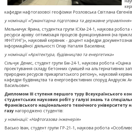
нау
кер
кафедри нафтогазової геофізики Розловська Світлана Євгеніїв
у номінації «Гуманітарна підготовка та державне управління»
Мельничук Ярина, студентка групи ІСКм-24-1, наукова робота 
ресурси архіву: оптимізація процесів функціонування (на прикла
ІФНТУНГ)», науковий керівник - доцент кафедри документозна
інформаційної діяльності Опар Наталія Василівна;
у номінації «Архітектура, будівництво та енергетика»
Сільчук Денис, студент групи Бм-24-1, наукова робота «Оцінка
проектування складу бетонних сумішей на альтернативних за
природних ресурсів прикарпатського регіону», науковий керівн
кафедри будівництва та енергоефективних споруд Андрусяк Ан
Васильович.
Дипломом IІІ ступеня першого туру Всеукраїнського ко
студентських наукових робіт у галузі знань та спеціаль
Франківського національного технічного університету н
газу
нагороджено студентів:
у номінації: «Нафтогазова інженерія»
Васько Іван, студент групи ГР-21-1, наукова робота «Особлив