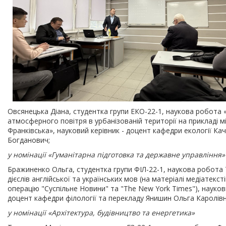
Овсянецька Діана, студентка групи ЕКО-22-1, наукова робота
атмосферного повітря в урбанізованій території на прикладі мі
Франківська», науковий керівник - доцент кафедри екології Ка
Богданович;
у номінації «Гуманітарна підготовка та державне управління»
Бражиненко Ольга, студентка групи ФІЛ-22-1, наукова робота 
дієслів англійської та українських мов (на матеріалі медіатекст
операцію "Суспільне Новини" та "The New York Times"), наукови
доцент кафедри філології та перекладу Янишин Ольга Каролівн
у номінації «Архітектура, будівництво та енергетика»