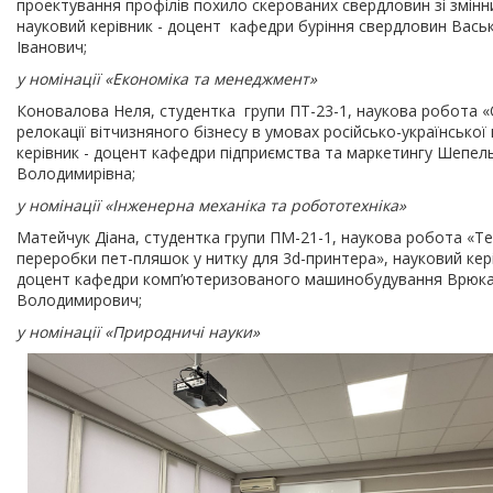
проектування профілів похило скерованих свердловин зі змін
науковий керівник - доцент кафедри буріння свердловин Вась
Іванович;
у номінації «Економіка та менеджмент»
Коновалова Неля, студентка групи ПТ-23-1, наукова робота 
релокації вітчизняного бізнесу в умовах російсько-української 
керівник - доцент кафедри підприємства та маркетингу Шепел
Володимирівна;
у номінації «Інженерна механіка та робототехніка»
Матейчук Діана, студентка групи ПМ-21-1, наукова робота «Те
переробки пет-пляшок у нитку для 3d-принтера», науковий кері
доцент кафедри комп’ютеризованого машинобудування Врюка
Володимирович;
у номінації «Природничі науки»