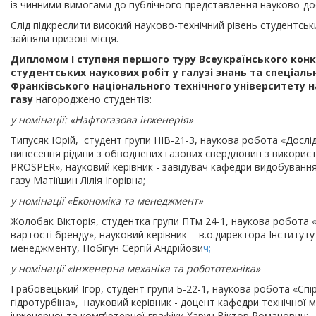
із чинними вимогами до публічного представлення науково-дос
Слід підкреслити високий науково-технічний рівень студентськ
зайняли призові місця.
Дипломом I ступеня першого туру Всеукраїнського конк
студентських наукових робіт у галузі знань та спеціаль
Франківського національного технічного університету н
газу
нагороджено студентів:
у номінації: «Нафтогазова інженерія»
Типусяк Юрій, студент групи НІВ-21-3, наукова робота «Дослі
винесення рідини з обводнених газових свердловин з викорис
PROSPER», науковий керівник - завідувач кафедри видобування
газу Матіїшин Лілія Ігорівна;
у номінації «Економіка та менеджмент»
Жолобак Вікторія, студентка групи ПТм 24-1, наукова робота 
вартості бренду», науковий керівник - в.о.директора Інституту
менеджменту, Побігун Сергій Андрійови
ч;
у номінації «Інженерна механіка та робототехніка»
Грабовецький Ігор, студент групи Б-22-1, наукова робота «Сп
гідротурбіна», науковий керівник - доцент кафедри технічної м
інженерної та комп’ютерної графіки Харун Віктор Романович;