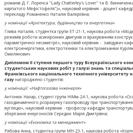
романів Д. Г. Лоренса "Lady Chatterley's Lover" та В. Винниченк
кирпатого Мефістофеля")», науковий керівник - доцент кафедр
перекладу Романенко Наталія Валеріївна;
у номінації «Архітектура, будівництво та енергетика»
Глива Наталія, студентка групи ЕТ-21-1, наукова робота «Мо
режимів роботи асинхронних двигунів із врахуванням констру
параметричної несиметрії», науковий керівник - завідувач ка
електроенергетики, електротехніки та електромеханіки Курля
Омелянович.
Дипломом IІ ступеня першого туру Всеукраїнського кон
студентських наукових робіт у галузі знань та спеціаль
Франківського національного технічного університету н
газу
нагороджено студентів:
у номінації: «Нафтогазова інженерія»
Антонюк Назар, студент групи НІМм-24-1, наукова робота «Ос
газодинамічного розрахунку газопроводу при транспортуванні
вуглецю», науковий керівник - професор кафедри транспортув
зберігання енергоносіїв Середюк Марія Дмитрівна;
у номінації «Економіка та менеджмент»
Рябова Анна, студентка групи МН-23-1, наукова робота «Кор