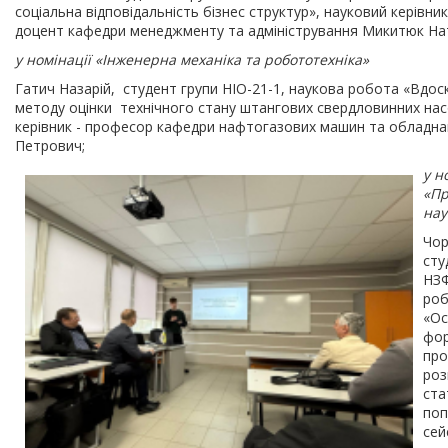
соціальна відповідальність бізнес структур», науковий керівник
доцент кафедри менеджменту та адміністрування Микитюк Нат
у номінації «Інженерна механіка та робототехніка»
Гатич Назарій, студент групи НІО-21-1, наукова робота «Вдо
методу оцінки технічного стану штангових свердловинних нас
керівник - професор кафедри нафтогазових машин та обладна
Петрович;
у н
«Пр
нау
Чор
сту
НЗФ
ро
«Ос
фо
про
роз
ста
поп
сей