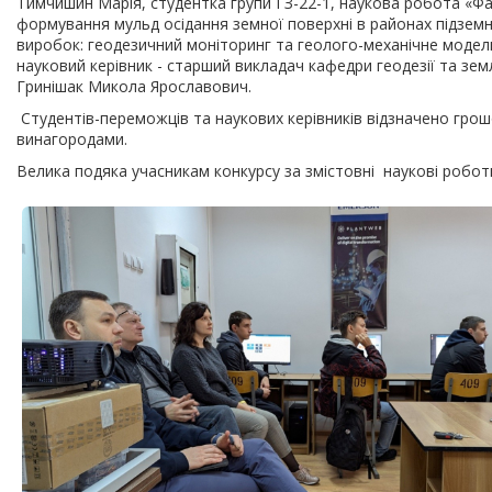
Тимчишин Марія, студентка групи ГЗ-22-1, наукова робота «Ф
формування мульд осідання земної поверхні в районах підземн
виробок: геодезичний моніторинг та геолого-механічне моде
науковий керівник - старший викладач кафедри геодезії та зе
Гринішак Микола Ярославович.
Студентів-переможців та наукових керівників відзначено гро
винагородами.
Велика подяка учасникам конкурсу за змістовні наукові робот