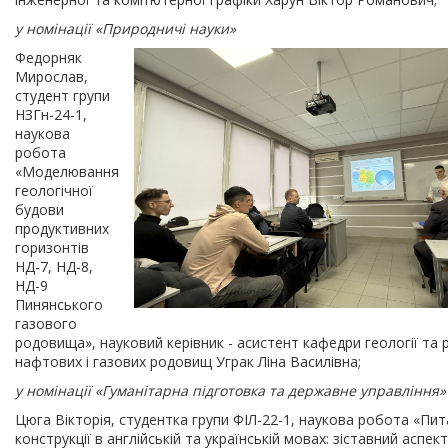
у номінації «Природничі науки»
Федорняк
Мирослав,
студент групи
НЗГн-24-1,
наукова
робота
«Моделювання
геологічної
будови
продуктивних
горизонтів
НД-7, НД-8,
НД-9
Пинянського
газового
родовища», науковий керівник - асистент кафедри геології та 
нафтових і газових родовищ Уграк Ліна Василівна;
у номінації «Гуманітарна підготовка та державне управління»
Цюга Вікторія, студентка групи ФІЛ-22-1, наукова робота «Пит
конструкції в англійській та українській мовах: зіставний аспект