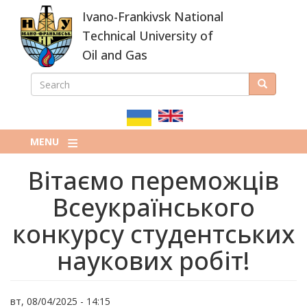
Skip
Ivano-Frankivsk National
to
main
Technical University of
content
Oil and Gas
SEARCH
Search
ПОШУКОВА
ФОРМА
MENU
Вітаємо переможців
Всеукраїнського
конкурсу студентських
наукових робіт!
вт, 08/04/2025 - 14:15