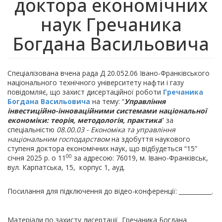
доктора економічних
наук Гречаника
Богдана Васильовича
Спеціалізована вчена рада Д 20.052.06 Івано-Франківського
національного технічного університету нафти і газу
повідомляє, що захист дисертаційної роботи
Гречаника
Богдана Васильовича
на тему: “
Управління
інвестиційно-інноваційними системами національної
економіки: теорія, методологія, практика
” за
спеціальністю
08.00.03 - Економіка та управління
національним господарством
на здобуття наукового
ступеня доктора економічних наук, що відбудеться “15”
00
січня 2025 р. о 11
за адресою: 76019, м. Івано-Франківськ,
вул. Карпатська, 15, корпус 1, ауд.
Посилання для підключення до вiдео-конференцiї: ___________.
Матеріали по захисту дисертації Гречаника Богдана