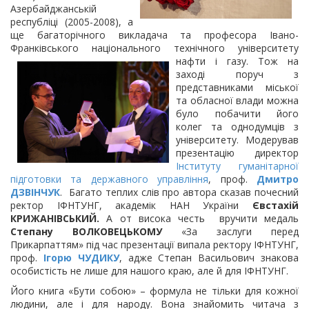
Азербайджанській
республіці (2005-2008), а
ще багаторічного викладача та професора Івано-
Франківського національного
технічного університету
нафти і газу. Тож на
заході поруч з
представниками міської
та обласної влади можна
було побачити його
колег та однодумців з
університету. Модерував
презентацію директор
Інституту гуманітарної
підготовки та державного управління
, проф.
Дмитро
ДЗВІНЧУК
. Багато теплих слів про автора сказав почесний
ректор ІФНТУНГ, академік НАН України
Євстахій
КРИЖАНІВСЬКИЙ.
А от висока честь вручити медаль
Степану ВОЛКОВЕЦЬКОМУ
«За заслуги перед
Прикарпаттям» під час презентації випала ректору ІФНТУНГ,
проф.
Ігорю ЧУДИКУ
, адже Степан Васильович знакова
особистість не лише для нашого краю, але й для ІФНТУНГ.
Його книга «Бути собою» – формула не тільки для кожної
людини, але і для народу. Вона знайомить читача з