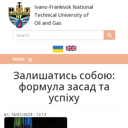
Skip
Ivano-Frankivsk National
to
main
Technical University of
content
Oil and Gas
SEARCH
Search
ПОШУКОВА
ФОРМА
MENU
Залишатись собою:
формула засад та
успіху
вт, 16/01/2024 - 12:13