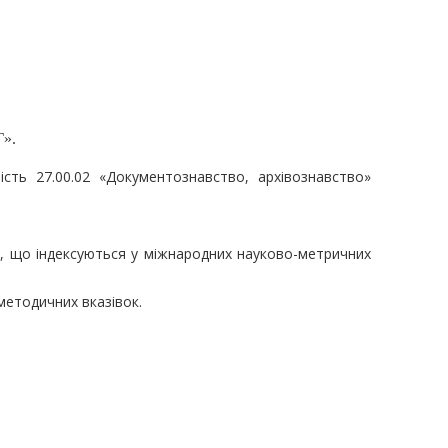
Г».
сть 27.00.02 «Документознавство, архівознавство»
х, що індексуються у міжнародних науково-метричних
методичних вказівок.