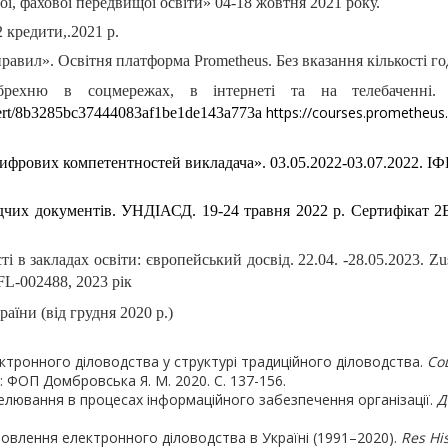
ї, фахової передвищої освіти» 04-18 жовтня 2021 року.
 кредити,.2021 р.
вил». Освітня платформа Prometheus. Без вказання кількості год
 брехню в соцмережах, в інтернеті та на телебаченні. 
https://courses.prometheu
/cert/8b3285bc37444083af1be1de143a773a
ифрових компетентностей викладача». 03.05.2022-03.07.2022. І
рядчих документів. УНДІАСД. 19-24 травня 2022 р. Сертифік
 в закладах освіти: європейський досвід. 22.04. -28.05.2023. Zust
ZFL-002488, 2023 рік
раїни (від грудня 2020 р.)
ктронного діловодства у структурі традиційного діловодства.
Со
: ФОП Домбровська Я. М. 2020. С. 137-156.
елювання в процесах інформаційного забезпечення організації.
Д
овлення електронного діловодства в Україні (1991–2020).
Res His