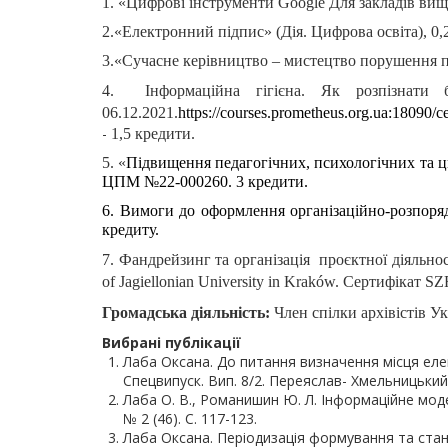
1. «Цифрові інструменти Google Для закладів вищо
2.«Електронний підпис» (Дія. Цифрова освіта), 0,2
3.«Сучасне керівництво – мистецтво порушення пра
4
.
Інформаційна гігієна. Як розпізнати
06.12.2021.
https://courses.prometheus.org.ua:18090
-
1,5 кредити.
5. «
Підвищення педагогічних, психологічних та ц
ЦПМ №22-000260. 3 кредити.
6. Вимоги до оформлення організаційно-розпо
кредиту.
7. Фандрейзинг та організація проєктної діяльності
of Jagiellonian University in Kraków. Сертифікат S
Громадська діяльність:
Член спілки архівістів Ук
Вибрані публікації
Лаба Оксана. До питання визначення місця еле
Спецвипуск. Вип. 8/2. Переяслав- Хмельницький
Лаба О. В., Романишин Ю. Л. Інформаційне мод
№ 2 (46). С. 117-123.
Лаба Оксана. Періодизація формування та стан