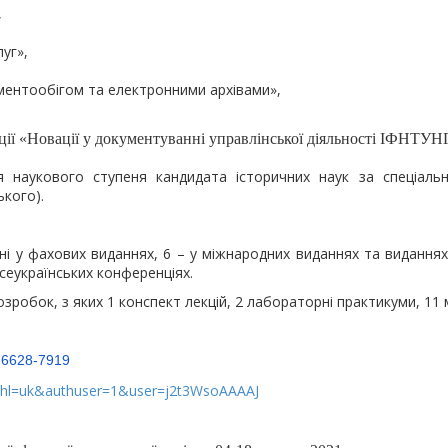
,
уг»,
ментообігом та електронними архівами»,
ції «Новації у документуванні управлінської діяльності ІФНТУН
 наукового ступеня кандидата історичних наук за спеціальні
ького).
ані у фахових виданнях, 6 – у міжнародних виданнях та видання
сеукраїнських конференціях.
робок, з яких 1 конспект лекцій, 2 лабораторні практикуми, 11 
2-6628-7919
ns?hl=uk&authuser=1&user=j2t3WsoAAAAJ