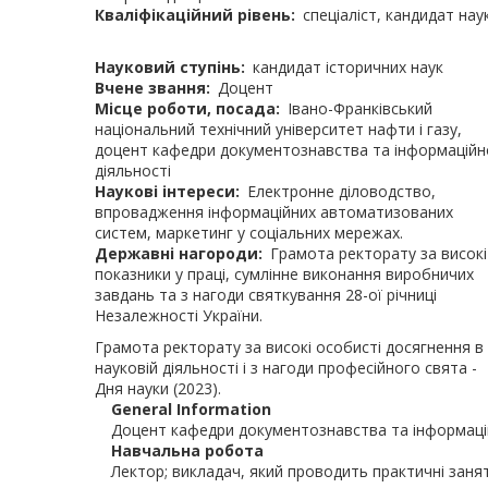
Кваліфікаційний рівень
спеціаліст, кандидат нау
Науковий ступінь
кандидат історичних наук
Вчене звання
Доцент
Місце роботи, посада
Івано-Франківський
національний технічний університет нафти і газу,
доцент кафедри документознавства та інформаційн
діяльності
Наукові інтереси
Електронне діловодство,
впровадження інформаційних автоматизованих
систем, маркетинг у соціальних мережах.
Державні нагороди
Грамота ректорату за високі
показники у праці, сумлінне виконання виробничих
завдань та з нагоди святкування 28-ої річниці
Незалежності України.
Грамота ректорату за високі особисті досягнення в
науковій діяльності і з нагоди професійного свята -
Дня науки (2023).
General Information
Доцент кафедри документознавства та інформацій
Навчальна робота
Лектор; викладач, який проводить практичні занят