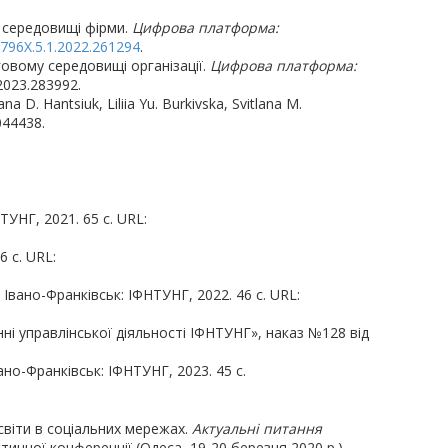
 середовищі фірми.
Цифрова платформа:
-796X.5.1.2022.261294
.
овому середовищі організації.
Цифрова платформа:
.2023.283992.
a D. Hantsiuk, Liliia Yu. Burkivska, Svitlana M.
044438.
УНГ, 2021. 65 с. URL:
6 с. URL:
 Івано-Франківськ: ІФНТУНГ, 2022. 46 с. URL:
нні управлінської діяльності ІФНТУНГ», наказ №128 від
но-Франківськ: ІФНТУНГ, 2023. 45 с.
освіти в соціальних мережах.
Актуальні питання
тичної конференції (Одеса, 19-20 березня 2020 р.).