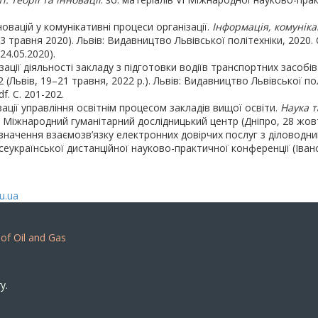
овацій у комунікативні процеси організації.
Інформація, комуніка
травня 2020). Львів: Видавництво Львівської політехніки, 2020. С. 2
24.05.2020).
ії діяльності закладу з підготовки водіїв транспортних засобів.
Львів, 19–21 травня, 2022 р.). Львів: Видавництво Львівської політ
f. С. 201-202.
ації управління освітнім процесом закладів вищої освіти.
Наука т
Міжнародний гуманітарний дослідницький центр (Дніпро, 28 жовтня
начення взаємозв’язку електронних довірчих послуг з діловодни
 Всеукраїнської дистанційної науково-практичної конференції (Іван
u.ua
 of Oil and Gas
y.