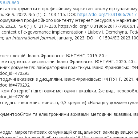
53.649-660
.
житал-інструменти в професійному маркетинговому віртуальному
рі
. Київ. 2022. №5 (1). С. 103-115. DOI:
https://doi.org/10.31866/2617
ормування професійного контенту інтернет-ресурсів у маркетинг
рі
. 2023. № 6(1). С. 217–230. https://doi.org/10.31866/2617-796X.6.1
the context of e-governance implementation / Liubov I. Demchyna, Tetian
t, an International Journal
, January, 2023. DOI: 10.1504/EG.2023.10
пект лекцій. Івано-Франківськ: ІФНТУНГ, 2019. 80 с.
метод. вказ. з дисципліни. Івано-Франківськ: ІФНТУНГ, 2020. 40 с.
них документів: лабораторний практикум. Івано-Франківськ: ІФНТ
?doc_id=470293.
одичні вказівки з дисципліни. Івано-Франківськ: ІФНТУНГ, 2021. 4
?doc_id=470292.
 комп’ютерної підготовки: методичні вказівки. 2-е вид., переробл.
?doc_id=472046.
 педагогічної майстерності, 0,3 кредити) «Новації у документува
ументообігом та електронними архівами: методичні вказівки. Іва
ї моделі маркетингових комунікацій спеціальності закладу вищої 
: теорії та інновації
: зб. матеріалів VІ Міжнародної науково-прак