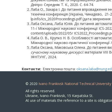
Дніпро: Середняк Т. К., 2020. С. 64-74.
Лаба О., Захара І. До питання впровадження інн
технічна конференція (Україна, Чинадієво, 21-23 
lp.info/ics_2020Proceedings.pdf (дата звернення: 
Лаба Оксана, Лаба Юлія. До питання автоматизац
11-ї Міжнародної наукової конференції ICS-2022 (
content/uploads/2022/05/ ICS2022_Proceedings.pd
Лаба О. В., Крупко Н. В. Особливості автоматиз
Міжнародної науково-практичної конференції / 
Лаба Оксана, Маковська Олена. До питання виз
сучасному науковому дискурсі
: матеріали VIIІ
ІФНТУНГ, 2024.
Контакти
Електронна пошта:
oksana.laba@nung.ed
© 2020
Ivano Frankivsk National Technical University
All rights reserved.
Ukraine, Ivano-Frankivsk, 15 Karpatska St.
At use of materials the reference to a site is obligator