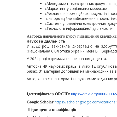
«Менеджмент електронних документів»
«Маркетинг у соціальних мережах»,
«Реклама інформаційних продуктів і посл
«Інформаційне забезпечення проєктів»,
«Системи управління електронним доку
«Технології інформаційної діяльності».
Авторка навчального курсу підвищення кваліфіка
Наукова діяльність
У 2022 році захистила дисертацію на здобуття
(Національна бібліотека України імені В.І. Вернадс
У 2024 році отримала вчене звання доцента.
Авторка 49 наукових праць, з яких 12 опубліков
базах, 31 матеріал доповідей на міжнародних та в
Авторка та співавторка 14 науково-методичних роз
Ідентифікатор ORCID:
https://orcid.org/0000-000
https://scholar.google.com/citatio
Google Scholar
Підвищення кваліфікації: