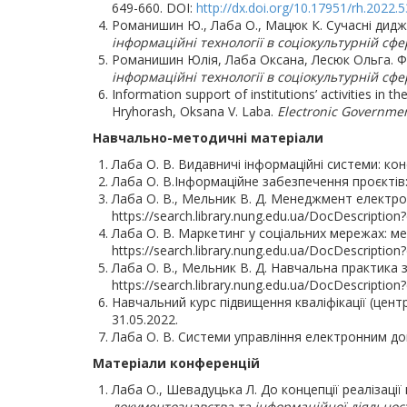
649-660. DOI:
http://dx.doi.org/10.17951/rh.2022.
Романишин Ю., Лаба О., Мацюк К. Сучасні дид
інформаційні технології в соціокультурній сфе
Романишин Юлія, Лаба Оксана, Лесюк Ольга. Ф
інформаційні технології в соціокультурній сфе
Information support of institutions’ activities in 
Hryhorash, Oksana V. Laba.
Electronic Governmen
Навчально-методичні матеріали
Лаба О. В. Видавничі інформаційні системи: конс
Лаба О. В.Інформаційне забезпечення проєктів: 
Лаба О. В., Мельник В. Д. Менеджмент електрон
https://search.library.nung.edu.ua/DocDescription
Лаба О. В. Маркетинг у соціальних мережах: мет
https://search.library.nung.edu.ua/DocDescription
Лаба О. В., Мельник В. Д. Навчальна практика з
https://search.library.nung.edu.ua/DocDescription
Навчальний курс підвищення кваліфікації (центр
31.05.2022.
Лаба О. В. Системи управління електронним док
Матеріали конференцій
Лаба О., Шевадуцька Л. До концепції реалізаці
документознавства та інформаційної діяльності