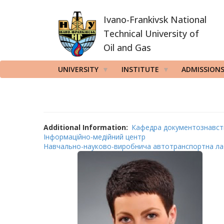
Skip
Ivano-Frankivsk National
to
main
Technical University of
content
Oil and Gas
UNIVERSITY
INSTITUTE
ADMISSION
Additional Information
Кафедра документознавств
Інформаційно-медійний центр
Навчально-науково-виробнича автотранспортна ла