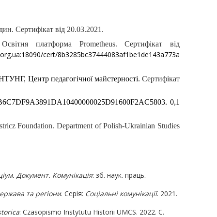
ин. Сертифікат від 20.03.2021.
Освітня платформа Prometheus. Сертифікат від
s.org.ua:18090/cert/8b3285bc37444083af1be1de143a773a
ФНТУНГ, Центр педагогічної майстерності.
Сертифікат
ат 2B6C7DF9A3891DA10400000025D91600F2AC5803. 0,1
ricz Foundation. Department of Polish-Ukrainian Studies
ціум. Документ. Комунікація
: зб. наук. праць.
ержава та регіони
. Серія:
Соціальні комунікації
. 2021.
torica
: Czasopismo Instytutu Historii UMCS. 2022. С.