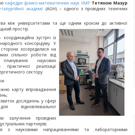
кою
кафедри фізико-математичних наук
ІІМР
Тетяною Мазур
еталургійної академії
(AGH) – одного з провідних технічних
тва між університетами та ще одним кроком до активної
цький простір.
– координаційна зустріч із
народного консорціуму. У
 сторони зосередилися на
мах спільної роботи: від
о планування наукових
 практичної реалізації
нергетичного сектору.
ки:
ожню карту впровадження
ень;
звиток досліджень у сфері
для відновлювальної
ли залучення провідних
устріальних партнерів;
ся з науковими напрацюваннями та лабораторними