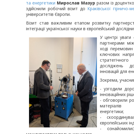
та енергетики
Мирослав Мазур
разом із доцент
здійснили робочий візит до
Краківської гірничо-м
університетів Європи.
Візит став важливим етапом розвитку партнерс
інтеграції української науки в європейський дослідни
У центрі уваги 
партнерами між
ході перемовин
ключових напря
стратегічног
досліджень до
інновацій для е
Зокрема, учасни
- узгодили дор
інноваційних ріш
- обговорили ро
матеріалів 
енергетики;
- скоординува
європейських інд
- ознайомили