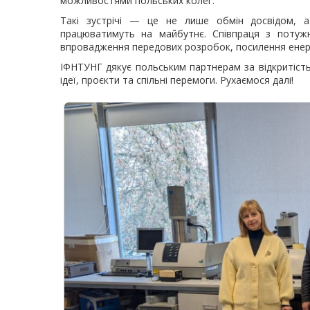
можливостями польських колег.
Такі зустрічі — це не лише обмін досвідом, а
працюватимуть на майбутнє. Співпраця з потуж
впровадження передових розробок, посилення енерг
ІФНТУНГ дякує польським партнерам за відкритість 
ідеї, проєкти та спільні перемоги. Рухаємося далі!