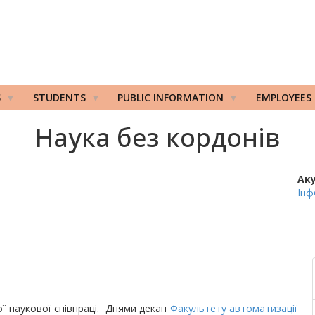
S
STUDENTS
PUBLIC INFORMATION
EMPLOYEES
Наука без кордонів
Ак
Інф
 наукової співпраці. Днями декан
Факультету автоматизації