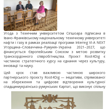
Угода з Технічним університетом Сігішоара підписана в
Івано-Франківському національному технічному університеті
нафти і газу в рамках реалізації програми Interreg VI-A NEXT
Угорщина–Словаччина–Румунія–Україна 2021–2027, що
фінансується Європейським Союзом з метою розвитку
транскордонного співробітництва. Проєкт Root4Dig є
частиною стратегічного курсу на єднання через культуру,
інновації та науку.
Цей крок став важливою частиною широкого
партнерського проєкту Root4Dig — ініціативи, спрямованої
на збереження та цифрове відтворення культурної
спадщини
українсько-румунських Карпат, що виконує спільну