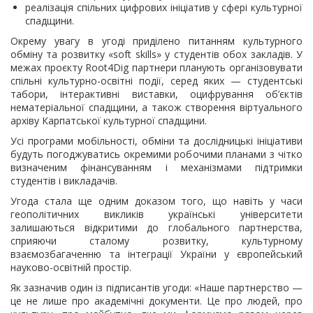
реалізація спільних цифрових ініціатив у сфері культурної
спадщини.
Окрему увагу в угоді приділено питанням культурного
обміну та розвитку «soft skills» у студентів обох закладів. У
межах проєкту Root4Dig партнери планують організовувати
спільні культурно-освітні події, серед яких — студентські
табори, інтерактивні виставки, оцифрування об’єктів
нематеріальної спадщини, а також створення віртуального
архіву Карпатської культурної спадщини.
Усі програми мобільності, обміни та дослідницькі ініціативи
будуть погоджуватись окремими робочими планами з чітко
визначеним фінансуванням і механізмами підтримки
студентів і викладачів.
Угода стала ще одним доказом того, що навіть у часи
геополітичних викликів українські університети
залишаються відкритими до глобального партнерства,
сприяючи сталому розвитку, культурному
взаємозбагаченню та інтеграції України у європейський
науково-освітній простір.
Як зазначив один із підписантів угоди: «Наше партнерство —
це не лише про академічні документи. Це про людей, про