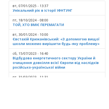
вт, 07/01/2025 - 13:37
Унікальний рік в історії ІФНТУНГ
пт, 18/10/2024 - 08:00
ТОЙ, ХТО ВМІЄ ПЕРЕМАГАТИ
вт, 30/01/2024 - 10:00
Євстахій Крижанівський: «З допомогою вищої
школи можемо вирішити будь-яку проблему»
сб, 15/07/2023 - 16:40
Відбудова енергетичного сектору України й
очищення довкілля всієї Європи від наслідків
російсько-української війни
пт, 31/03/2023 - 11:31
Українська ГТС у кризовому стані
© 2020
Ivano Frankivsk National Technical
University of Oil and Gas