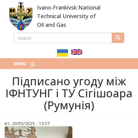
Skip
Ivano-Frankivsk National
to
main
Technical University of
content
Oil and Gas
SEARCH
Search
ПОШУКОВА
ФОРМА
MENU
Підписано угоду між
ІФНТУНГ і ТУ Сігішоара
(Румунія)
вт, 20/05/2025 - 13:57