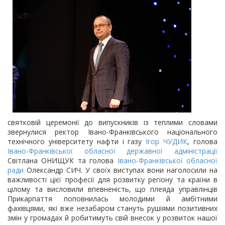
святковій церемонії до випускників із теплими словами
звернулися ректор Івано-Франківського національного
технічного університету нафти і газу
Ігор ЧУДИК
, голова
Івано-Франківської обласної державної адміністрації
Світлана ОНИЩУК та голова
Івано-Франківської обласної
ради
Олександр СИЧ. У своїх виступах вони наголосили на
важливості цієї професії для розвитку регіону та країни в
цілому та висловили впевненість, що плеяда управлінців
Прикарпаття поповнилась молодими й амбітними
фахівцями, які вже незабаром стануть рушіями позитивних
змін у громадах й робитимуть свій внесок у розвиток нашої