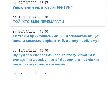
вт, 07/01/2025 - 13:37
Унікальний рік в історії ІФНТУНГ
пт, 18/10/2024 - 08:00
ТОЙ, ХТО ВМІЄ ПЕРЕМАГАТИ
вт, 30/01/2024 - 10:00
Євстахій Крижанівський: «З допомогою вищої
школи можемо вирішити будь-яку проблему»
сб, 15/07/2023 - 16:40
Відбудова енергетичного сектору України й
очищення довкілля всієї Європи від наслідків
російсько-української війни
пт, 31/03/2023 - 11:31
Українська ГТС у кризовому стані
© 2020
Ivano Frankivsk National Technical
University of Oil and Gas