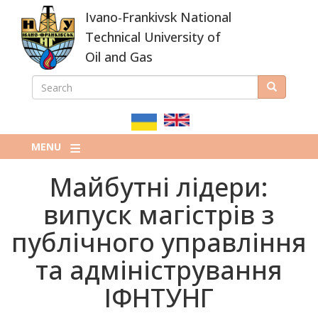
Skip
Ivano-Frankivsk National
to
main
Technical University of
content
Oil and Gas
SEARCH
Search
ПОШУКОВА
ФОРМА
MENU
Майбутні лідери:
випуск магістрів з
публічного управління
та адміністрування
ІФНТУНГ