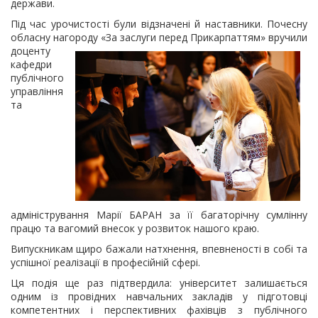
держави.
Під час урочистості були відзначені й наставники. Почесну
обласну нагороду «За заслуги перед Прикарпаттям»
вручили
доценту
кафедри
публічного
управління
та
адміністрування Марії БАРАН за її багаторічну сумлінну
працю та вагомий внесок у розвиток нашого краю.
Випускникам щиро бажали натхнення, впевненості в собі та
успішної реалізації в професійній сфері.
Ця подія ще раз підтвердила: університет залишається
одним із провідних навчальних закладів у підготовці
компетентних і перспективних фахівців з публічного