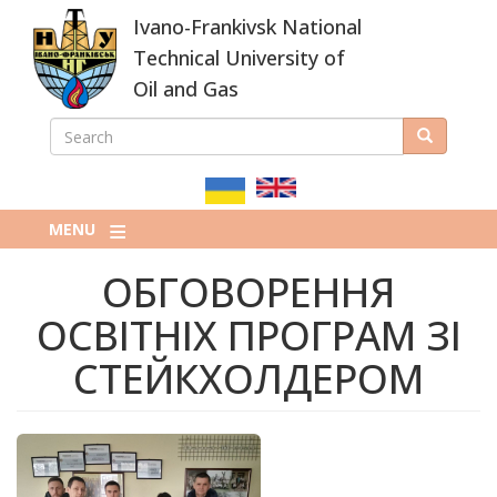
Skip
Ivano-Frankivsk National
to
main
Technical University of
content
Oil and Gas
SEARCH
Search
ПОШУКОВА
ФОРМА
MENU
ОБГОВОРЕННЯ
ОСВІТНІХ ПРОГРАМ ЗІ
СТЕЙКХОЛДЕРОМ