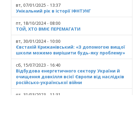
вт, 07/01/2025 - 13:37
Унікальний рік в історії ІФНТУНГ
пт, 18/10/2024 - 08:00
ТОЙ, ХТО ВМІЄ ПЕРЕМАГАТИ
вт, 30/01/2024 - 10:00
Євстахій Крижанівський: «З допомогою вищої
школи можемо вирішити будь-яку проблему»
сб, 15/07/2023 - 16:40
Відбудова енергетичного сектору України й
очищення довкілля всієї Європи від наслідків
російсько-української війни
пт, 31/03/2023 - 11:31
Українська ГТС у кризовому стані
© 2020
Ivano Frankivsk National Technical
University of Oil and Gas