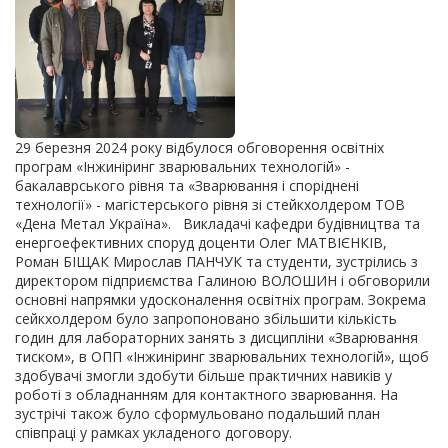
29 березня 2024 року відбулося обговорення освітніх
програм «Інжиніринг зварювальних технологій» -
бакалаврського рівня та «Зварювання і споріднені
технології» - магістерського рівня зі стейкхолдером ТОВ
«Дена Метал Україна». Викладачі кафедри будівництва та
енергоефективних споруд доценти Олег МАТВІЄНКІВ,
Роман БІЩАК Мирослав ПАНЧУК та студенти, зустрілись з
директором підприємства Галиною ВОЛОШИН і обговорили
основні напрямки удосконалення освітніх програм. Зокрема
сейкхолдером було запропоновано збільшити кількість
годин для лабораторних занять з дисципліни «Зварювання
тиском», в ОПП «Інжиніринг зварювальних технологій», щоб
здобувачі змогли здобути більше практичних навиків у
роботі з обладнанням для контактного зварювання. На
зустрічі також було сформульовано подальший план
співпраці у рамках укладеного договору.