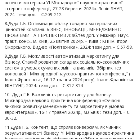
аспекти: матеріали YI Міжнародної науково-практичної
інтернет-конференції, 27-28 березня 2024р. Львів:ЛНУП,
2024: тези доп. – С.209-212.
8.Дуда Г.Б. Оптимізація обліку товарно-матеріальних
цінностей компанії. БІЗНЕС, ІННОВАЦІЇ, МЕНЕДЖМЕНТ:
ПРОБЛЕМИ ТА ПЕРСПЕКТИВИ: зб.тез доп. Y Міжнар. Наук.-
практ. конф., м. Київ, 25 квітня 2024р. – Киїів : КПІ ім. Ігоря
Сікорського, Вид-во «Політехніка», 2024: тези доп. – С.57-58.
9.Дуда Г.Б. Можливості автоматизації маркетингу для
бізнесу. Сталий розвиток складних соціально-економічних
систем в умовах сучасних змін та викликів: Збірник тез
доповідей І Міжнародної науково-практичної конференції (
Івано-Франківськ, 16-17 травня 2024 року), Івано-Франківськ:
ІФНТУНГ, 2024: тези доп. – С.312-314
10. Дуда Г.Б. Важливість ретаргетингу для бізнесу.
Міжнародна науково-практична конференція «Сучасні
виклики розвитку менеджменту та маркетингу в умовах
євроінтеграції», 16-17 травня 2024р., м.Львів : тези доп. – С.
30-32.
11.Дуда Г.Б. Контент, що сприяє конверсіям, як чинник
результативності бізнесу. YI Міжнародна науково-практична
Інтернет-конференція «Маркетинг майбутнього: виклики та