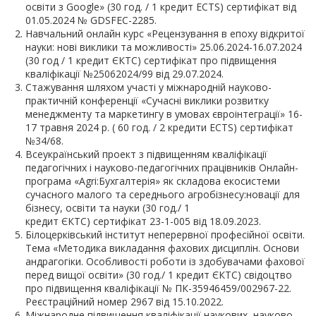
освіти з Google» (30 год. / 1 кредит ЕСTS) сертифікат від
01.05.2024 № GDSFEC-2285.
Навчальний онлайн курс «Рецензування в епоху відкритої
науки: нові виклики та можливості» 25.06.2024-16.07.2024
(30 год / 1 кредит ЄКТС) сертифікат про підвищення
кваліфікації №25062024/99 від 29.07.2024.
Стажування шляхом участі у міжнародній науково-
практичній конференції «Сучасні виклики розвитку
менеджменту та маркетингу в умовах євроінтеграції» 16-
17 травня 2024 р. ( 60 год. / 2 кредити ЕСTS) сертифікат
№34/68.
Всеукраїнський проект з підвищенням кваліфікації
педагогічних і науково-педагогічних працівників Онлайн-
програма «Agri:Бухгалтерія» як складова екосистеми
сучасного малого та середнього агробізнесу:новації для
бізнесу, освіти та науки (30 год./ 1
кредит ЄКТС) сертифікат 23-1-005 від 18.09.2023.
Білоцерківський інститут неперервної професійної освіти.
Тема «Методика викладання фахових дисциплін. Основи
андрагогіки. Особливості роботи із здобувачами фахової
перед вищої освіти» (30 год./ 1 кредит ЄКТС) свідоцтво
про підвищення кваліфікації № ПК-35946459/002967-22.
Реєстраційний номер 2967 від 15.10.2022.
Міжнародне підвищення кваліфікації наукових, науково-