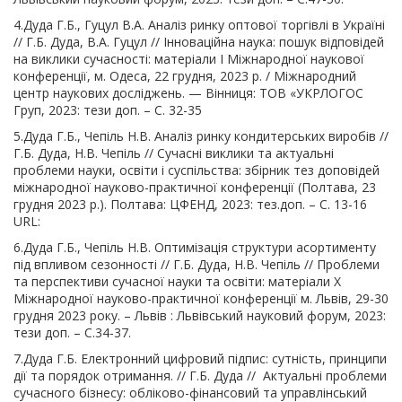
4.Дуда Г.Б., Гуцул В.А. Аналіз ринку оптової торгівлі в Україні
// Г.Б. Дуда, В.А. Гуцул // Інноваційна наука: пошук відповідей
на виклики сучасності: матеріали I Міжнародної наукової
конференції, м. Одеса, 22 грудня, 2023 р. / Міжнародний
центр наукових досліджень. — Вінниця: ТОВ «УКРЛОГОС
Груп, 2023: тези доп. – С. 32-35
5.Дуда Г.Б., Чепіль Н.В. Аналіз ринку кондитерських виробів //
Г.Б. Дуда, Н.В. Чепіль // Сучасні виклики та актуальні
проблеми науки, освіти і суспільства: збірник тез доповідей
міжнародної науково-практичної конференції (Полтава, 23
грудня 2023 р.). Полтава: ЦФЕНД, 2023: тез.доп. – С. 13-16
URL:
6.Дуда Г.Б., Чепіль Н.В. Оптимізація структури асортименту
під впливом сезонності // Г.Б. Дуда, Н.В. Чепіль // Проблеми
та перспективи сучасної науки та освіти: матеріали Х
Міжнародної науково-практичної конференції м. Львів, 29-30
грудня 2023 року. – Львів : Львівський науковий форум, 2023:
тези доп. – С.34-37.
7.Дуда Г.Б. Електронний цифровий підпис: сутність, принципи
дії та порядок отримання. // Г.Б. Дуда // Актуальні проблеми
сучасного бізнесу: обліково-фінансовий та управлінський