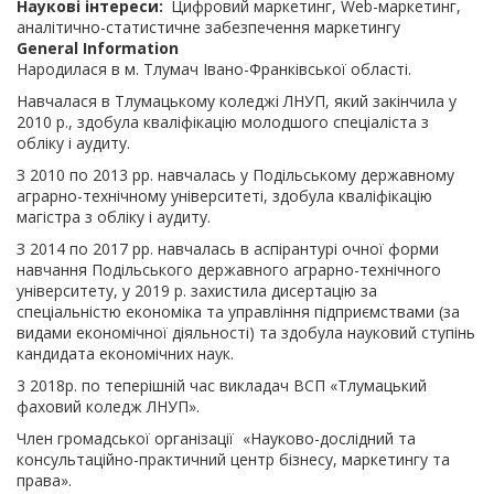
Наукові інтереси
Цифровий маркетинг, Web-маркетинг,
аналітично-статистичне забезпечення маркетингу
General Information
Народилася в м. Тлумач Івано-Франківської області.
Навчалася в Тлумацькому коледжі ЛНУП, який закінчила у
2010 р., здобула кваліфікацію молодшого спеціаліста з
обліку і аудиту.
З 2010 по 2013 рр. навчалась у Подільському державному
аграрно-технічному університеті, здобула кваліфікацію
магістра з обліку і аудиту.
З 2014 по 2017 рр. навчалась в аспірантурі очної форми
навчання Подільського державного аграрно-технічного
університету, у 2019 р. захистила дисертацію за
спеціальністю економіка та управління підприємствами (за
видами економічної діяльності) та здобула науковий ступінь
кандидата економічних наук.
3 2018р. по теперішній час викладач ВСП «Тлумацький
фаховий коледж ЛНУП».
Член громадської організації «Науково-дослідний та
консультаційно-практичний центр бізнесу, маркетингу та
права».