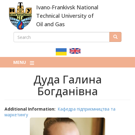
Skip
Ivano-Frankivsk National
to
main
Technical University of
content
Oil and Gas
SEARCH
Search
ПОШУКОВА
ФОРМА
MENU
Дуда Галина
Богданівна
Additional Information
Кафедра підприємництва та
маркетингу