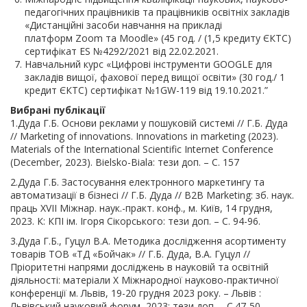
педагогічних працівників та працівників освітніх закладів
«Дистанційні засоби навчання на прикладі
платформ Zoom та Moodle» (45 год. / (1,5 кредиту ЄКТС)
сертифікат ES №4292/2021 від 22.02.2021.
Навчальний курс «Цифрові інструменти GOOGLE для
закладів вищої, фахової перед вищої освіти» (30 год./ 1
кредит ЄКТС) сертифікат №1GW-119 від 19.10.2021.”
Вибрані публікації
1.Дуда Г.Б. Основи реклами у пошуковій системі // Г.Б. Дуда
// Marketing of innovations. Innovations in marketing (2023).
Materials of the International Scientific Internet Conference
(December, 2023). Bielsko-Biala: тези доп. – С. 157
2.Дуда Г.Б. Застосування електронного маркетингу та
автоматизації в бізнесі // Г.Б. Дуда // B2B Marketing: зб. наук.
праць XVII Міжнар. наук.-практ. конф., м. Київ, 14 грудня,
2023. К: КПІ ім. Ігоря Сікорського: тези доп. – С. 94-96.
3.Дуда Г.Б., Гуцул В.А. Методика дослідження асортименту
товарів ТОВ «ТД «Бойчак» // Г.Б. Дуда, В.А. Гуцул //
Пріоритетні напрями досліджень в науковій та освітній
діяльності: матеріали Х Міжнародної науково-практичної
конференції м. Львів, 19-20 грудня 2023 року. – Львів :
Львівський науковий форум, 2023: тези доп. – С.47-50.