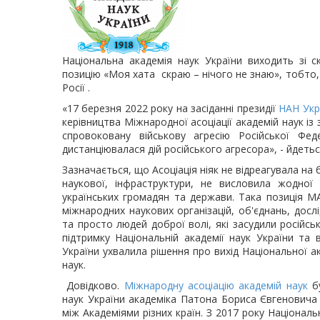
Національна академія наук України виходить зі с
позицію «Моя хата скраю – нічого не знаю», тобто, 
Росії .
«17 березня 2022 року на засіданні президії
НАН Укр
керівництва Міжнародної асоціації академій наук із
спровоковану військову агресію Російської Фед
дистанціювалася дій російського агресора», - йдеть
Зазначається, що Асоціація ніяк не відреагувала на
наукової, інфраструктури, не висловила жодної 
українських громадян та держави. Така позиція МАА
міжнародних наукових організацій, об'єднань, досл
та просто людей доброї волі, які засудили російсь
підтримку Національній академії наук України та
України ухвалила рішення про вихід Національної ак
наук.
Довідково.
Міжнародну асоціацію академій наук
б
наук України академіка Патона Бориса Євгеновича (1
між Академіями різних країн. З 2017 року Національ