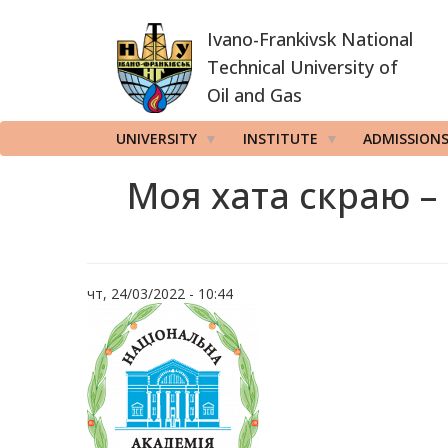
Skip
Ivano-Frankivsk National
to
main
Technical University of
content
Oil and Gas
UNIVERSITY
INSTITUTE
ADMISSION
Моя хата скраю –
чт, 24/03/2022 - 10:44