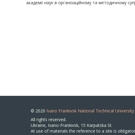
академії наук в організаційному та методичному су
© 2020
Ivano Frankivsk National Technical University
All rights reserved.
Ukraine, Ivano-Frankivsk, 15 Karpatska St.
At use of materials the reference to a site is obligator