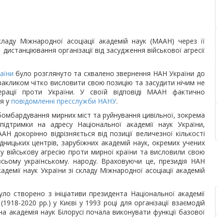
кладу Міжнародної асоціації академій наук (МААН) через її
дистанціювання організації від засудження військової агресії
аїни
було розглянуто та схвалено звернення НАН України до
 закликом чітко висловити свою позицію та засудити нічим не
ерації проти України. У своїй відповіді МААН фактично
ся у
повідомленні пресслужби НАНУ
.
 бомбардування мирних міст та руйнування цивільної, зокрема
підтримки на адресу Національної академії наук України,
Н докорінно відрізняється від позиції величезної кількості
ідницьких центрів, зарубіжних академій наук, окремих учених
ку військову агресію проти мирної країни та висловили свою
 всьому українському. народу. Враховуючи це, президія НАН
адемії наук України зі складу Міжнародної асоціації академій
уло створено з ініціативи президента Національної академії
918-2020 рр.) у Києві у 1993 році для організації взаємодій
на академія наук Білорусі почала виконувати функції базової