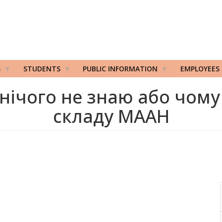
S
STUDENTS
PUBLIC INFORMATION
EMPLOYEES
 нічого не знаю або чому
складу МААН