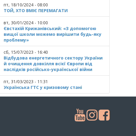
пт, 18/10/2024 - 08:00
ТОЙ, ХТО ВМІЄ ПЕРЕМАГАТИ
вт, 30/01/2024 - 10:00
Євстахій Крижанівський: «З допомогою
вищої школи можемо вирішити будь-яку
проблему»
сб, 15/07/2023 - 16:40
Відбудова енергетичного сектору України
й очищення довкілля всієї Європи від
наслідків російсько-української війни
пт, 31/03/2023 - 11:31
Українська ГТС у кризовому стані