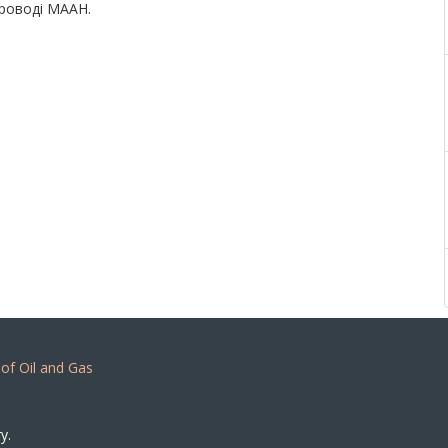
проводі МААН.
 of Oil and Gas
y.