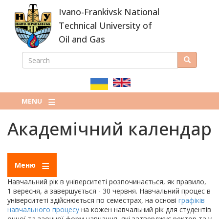
Skip
Ivano-Frankivsk National
to
main
Technical University of
content
Oil and Gas
SEARCH
Search
ПОШУКОВА
ФОРМА
MENU
Академічний календар
Меню
Навчальний рік в університеті розпочинається, як правило,
1 вересня, а завершується - 30 червня. Навчальний процес в
університеті здійснюється по семестрах, на основі
графіків
навчального процесу
на кожен навчальний рік для студентів
очної та заочної форм навчання, які затверджує ректор та у